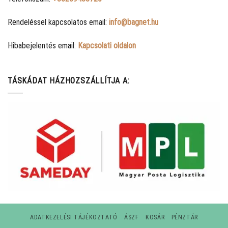
Rendeléssel kapcsolatos email:
info@bagnet.hu
Hibabejelentés email:
Kapcsolati oldalon
TÁSKÁDAT HÁZHOZSZÁLLÍTJA A:
ADATKEZELÉSI TÁJÉKOZTATÓ
ÁSZF
KOSÁR
PÉNZTÁR