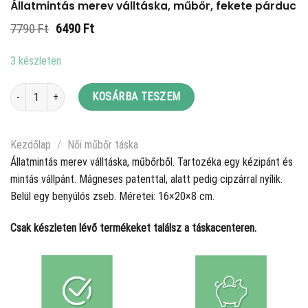
Állatmintás merev válltáska, műbőr, fekete párduc
Original
Current
7790
Ft
6490
Ft
price
price
was:
is:
3 készleten
7790 Ft.
6490 Ft.
Állatmintás merev válltáska, műbőr, fekete párduc mennyiség
KOSÁRBA TESZEM
Kezdőlap
/
Női műbőr táska
Állatmintás merev válltáska, műbőrből. Tartozéka egy kézipánt és
mintás vállpánt. Mágneses patenttal, alatt pedig cipzárral nyílik.
Belül egy benyúlós zseb. Méretei: 16×20×8 cm.
Csak készleten lévő termékeket találsz a táskacenteren.