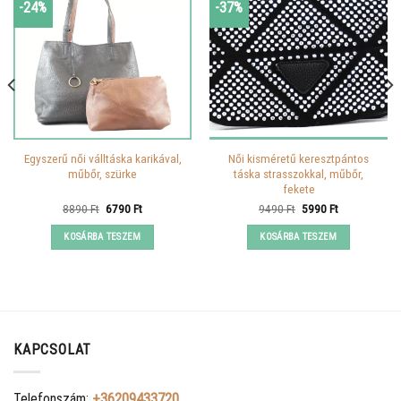
-24%
-37%
Egyszerű női válltáska karikával,
Női kisméretű keresztpántos
műbőr, szürke
táska strasszokkal, műbőr,
fekete
Original
Current
Original
Current
8890
Ft
6790
Ft
9490
Ft
5990
Ft
price
price
price
price
was:
is:
was:
is:
KOSÁRBA TESZEM
KOSÁRBA TESZEM
8890 Ft.
6790 Ft.
9490 Ft.
5990 Ft.
KAPCSOLAT
Telefonszám:
+36209433720