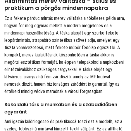
Állatmintás merev válltáska – stílus és
praktikum a pörgős mindennapokra
Ez a fekete párduc mintás merev válltáska a tökéletes példa arra,
hogyan fér meg egymás mellett a modern megjelenés és a
mindennapi használhatóság. A táska alapját egy szürke-fekete
leopárdmintás, strapabíró szintetikus szövet adja, amelyet egy
tiszta vonalvezetésű, matt fekete műbőr fedőlap egészít ki. A
kompakt, merev kialakításnak köszönhetően a táska akkor is
megőrzi esztétikus formáját, ha éppen telepakolod a napközbeni
elintéznivalókhoz szükséges tárgyakkal. A táska elejét egy
látványos, aranyszínű fém zár díszíti, amely az MF logóval
nemcsak díszít, hanem biztonságos záródást is garantál, így az
értékeid mindig védve maradnak a városi forgatagban.
Sokoldalú társ a munkában és a szabadidőben
egyaránt
Ami igazán különlegessé és praktikussá teszi ezt a modellt, az a
széles, többszínű mintával hímzett textil vállpánt. Ez az állítható