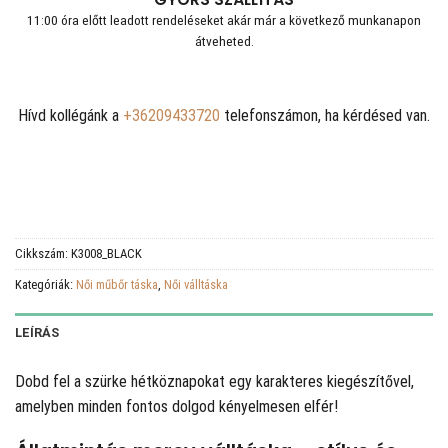
11:00 óra előtt leadott rendeléseket akár már a következő munkanapon
átveheted.
Hívd kollégánk a
+36209433720
telefonszámon, ha kérdésed van.
Cikkszám:
K3008_BLACK
Kategóriák:
Női műbőr táska
,
Női válltáska
LEÍRÁS
Dobd fel a szürke hétköznapokat egy karakteres kiegészítővel,
amelyben minden fontos dolgod kényelmesen elfér!