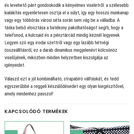
és levehető pánt gondoskodik a kényelmes viseletről: a szélesebb
kialakítás egyenletesen osztja el a súlyt, így egy hosszú munkanap
vagy egy többórás városi séta során sem vág be a válladba. A
táska belső elosztása a hatékony pakolhatóságot segíti, hogy a
telefonod, a kulcsaid és a pénztárcád mindig kéznél legyenek.
Legyen szó egy irodai szettről vagy egy lazább hétvégi
összeállításról, ez a darab dinamikus megjelenést kölcsönöz
viselőjének, miközben minden helyzetben kiszolgálja az
igényeidet.
Válaszd ezt a jól kombinálható, strapabíró válltáskát, és tedd
egyszerűbbé a reggeli készülődésedet egy olyan kiegészítővel,
amely mindenhez passzol!
KAPCSOLÓDÓ TERMÉKEK