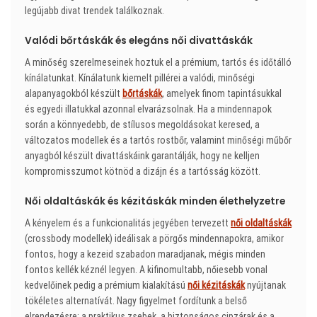
legújabb divat trendek találkoznak.
Valódi bőrtáskák és elegáns női divattáskák
A minőség szerelmeseinek hoztuk el a prémium, tartós és időtálló
kínálatunkat. Kínálatunk kiemelt pillérei a valódi, minőségi
alapanyagokból készült
bőrtáskák
, amelyek finom tapintásukkal
és egyedi illatukkal azonnal elvarázsolnak. Ha a mindennapok
során a könnyedebb, de stílusos megoldásokat keresed, a
változatos modellek és a tartós rostbőr, valamint minőségi műbőr
anyagból készült divattáskáink garantálják, hogy ne kelljen
kompromisszumot kötnöd a dizájn és a tartósság között.
Női oldaltáskák és kézitáskák minden élethelyzetre
A kényelem és a funkcionalitás jegyében tervezett
női oldaltáskák
(crossbody modellek) ideálisak a pörgős mindennapokra, amikor
fontos, hogy a kezeid szabadon maradjanak, mégis minden
fontos kellék kéznél legyen. A kifinomultabb, nőiesebb vonal
kedvelőinek pedig a prémium kialakítású
női kézitáskák
nyújtanak
tökéletes alternatívát. Nagy figyelmet fordítunk a belső
elrendezésre: a praktikus zsebek, a biztonságos cipzárak és a