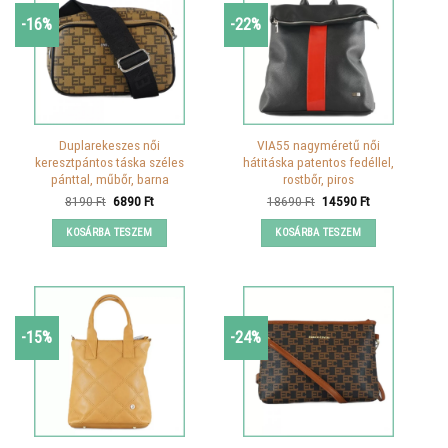
-16%
-22%
Duplarekeszes női
VIA55 nagyméretű női
keresztpántos táska széles
hátitáska patentos fedéllel,
pánttal, műbőr, barna
rostbőr, piros
Original
Current
Original
Current
8190
Ft
6890
Ft
18690
Ft
14590
Ft
price
price
price
price
was:
is:
was:
is:
KOSÁRBA TESZEM
KOSÁRBA TESZEM
8190 Ft.
6890 Ft.
18690 Ft.
14590 Ft.
-15%
-24%