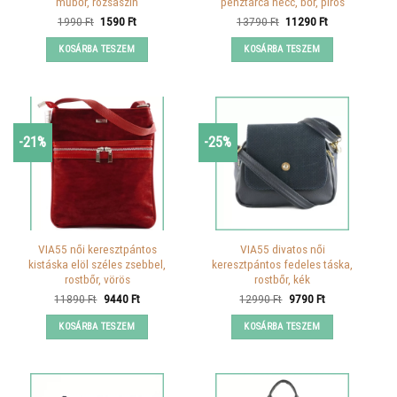
műbőr, rózsaszín
pénztárca necc, bőr, piros
Original
Current
Original
Current
1990
Ft
1590
Ft
13790
Ft
11290
Ft
price
price
price
price
was:
is:
was:
is:
KOSÁRBA TESZEM
KOSÁRBA TESZEM
1990 Ft.
1590 Ft.
13790 Ft.
11290 Ft.
-21%
-25%
VIA55 női keresztpántos
VIA55 divatos női
kistáska elöl széles zsebbel,
keresztpántos fedeles táska,
rostbőr, vörös
rostbőr, kék
Original
Current
Original
Current
11890
Ft
9440
Ft
12990
Ft
9790
Ft
price
price
price
price
was:
is:
was:
is:
KOSÁRBA TESZEM
KOSÁRBA TESZEM
11890 Ft.
9440 Ft.
12990 Ft.
9790 Ft.