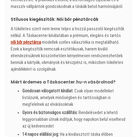
masszív vállpántok gondoskodnak a táskák belső harmóniájáról.
Stílusos kiegészítők: Női bőr pénztárcák
A tökéletes szett nem lenne teljes a hozzá passzoló kiegészítők
nélkül. A Táskacenter kínálatában a prémium, elegáns és tartós
női bőr pénztárca
modellek széles választéka is megtalálható.
Ezek a kiegészítők nemcsak esztétikusak, hanem kiváló
elrendezésüknek köszönhetően kényelmesen rendszerezhetőek
bennük a kártyák, okmányok és készpénz is, miközben tökéletes
ajándékként is szolgálnak.
Miért érdemes a Táskacenter.hu-n vásárolnod?
Gondosan válogatott kínálat:
Csak olyan modelleket
listázunk, amelyek minőségben és tartósságban is
megfelelnek az elvárásoknak.
Gyors és biztonságos szállítás:
Rendelésedet a lehető
leggyorsabban útnak indítjuk, hogy napokon belül viselhesd
az új kedvencedet.
14 napos elállási jog:
Ha a kiválasztott táska élőben