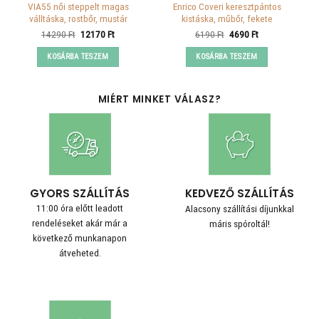
VIA55 női steppelt magas
Enrico Coveri keresztpántos
válltáska, rostbőr, mustár
kistáska, műbőr, fekete
Original
Current
Original
Current
14290
Ft
12170
Ft
6190
Ft
4690
Ft
price
price
price
price
was:
is:
was:
is:
KOSÁRBA TESZEM
KOSÁRBA TESZEM
14290 Ft.
12170 Ft.
6190 Ft.
4690 Ft.
MIÉRT MINKET VÁLASZ?
GYORS SZÁLLÍTÁS
KEDVEZŐ SZÁLLÍTÁS
11:00 óra előtt leadott
Alacsony szállítási díjunkkal
rendeléseket akár már a
máris spóroltál!
következő munkanapon
átveheted.