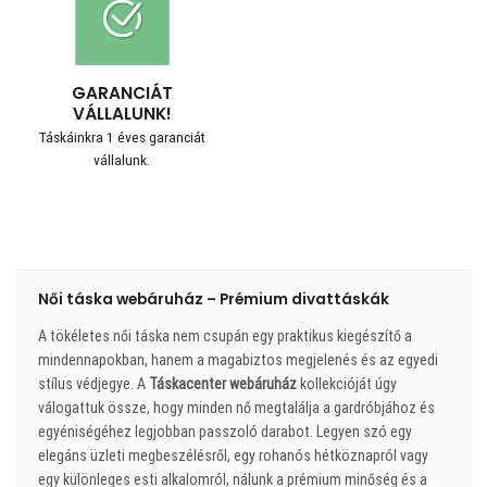
GARANCIÁT
VÁLLALUNK!
Táskáinkra 1 éves garanciát
vállalunk.
Női táska webáruház – Prémium divattáskák
A tökéletes női táska nem csupán egy praktikus kiegészítő a
mindennapokban, hanem a magabiztos megjelenés és az egyedi
stílus védjegye. A
Táskacenter webáruház
kollekcióját úgy
válogattuk össze, hogy minden nő megtalálja a gardróbjához és
egyéniségéhez legjobban passzoló darabot. Legyen szó egy
elegáns üzleti megbeszélésről, egy rohanós hétköznapról vagy
egy különleges esti alkalomról, nálunk a prémium minőség és a