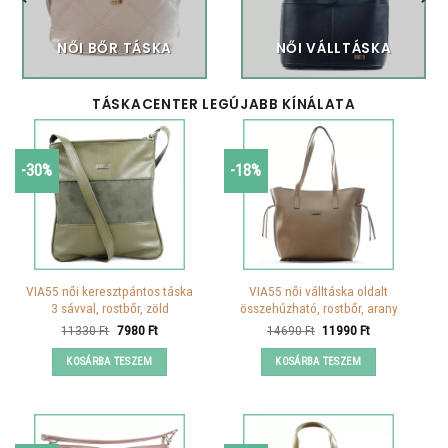
NŐI BŐR TÁSKA
NŐI VÁLLTÁSKA
TÁSKACENTER LEGÚJABB KÍNÁLATA
-30%
-18%
VIA55 női keresztpántos táska
VIA55 női válltáska oldalt
3 sávval, rostbőr, zöld
összehúzható, rostbőr, arany
Original
Current
Original
Current
11330
Ft
7980
Ft
14690
Ft
11990
Ft
price
price
price
price
was:
is:
was:
is:
KOSÁRBA TESZEM
KOSÁRBA TESZEM
11330 Ft.
7980 Ft.
14690 Ft.
11990 Ft.