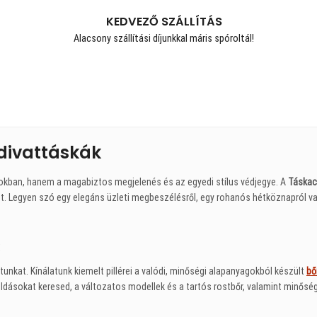
KEDVEZŐ SZÁLLÍTÁS
Alacsony szállítási díjunkkal máris spóroltál!
divattáskák
okban, hanem a magabiztos megjelenés és az egyedi stílus védjegye. A
Táskac
. Legyen szó egy elegáns üzleti megbeszélésről, egy rohanós hétköznapról va
unkat. Kínálatunk kiemelt pillérei a valódi, minőségi alapanyagokból készült
bő
ásokat keresed, a változatos modellek és a tartós rostbőr, valamint minőségi 