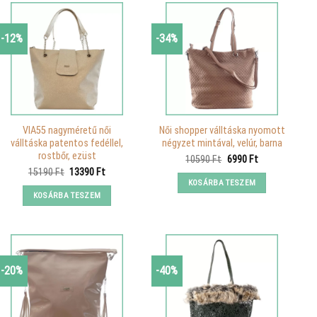
-12%
-34%
VIA55 nagyméretű női
Női shopper válltáska nyomott
válltáska patentos fedéllel,
négyzet mintával, velúr, barna
rostbőr, ezüst
Original
Current
10590
Ft
6990
Ft
price
price
Original
Current
15190
Ft
13390
Ft
was:
is:
price
price
KOSÁRBA TESZEM
10590 Ft.
6990 Ft.
was:
is:
KOSÁRBA TESZEM
15190 Ft.
13390 Ft.
-20%
-40%