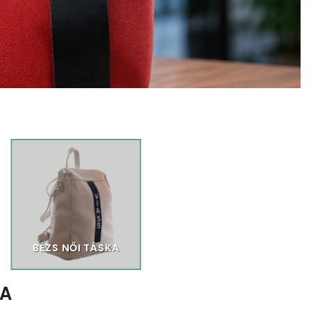
BÉZS NŐI TÁSKA
TA