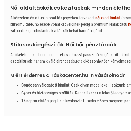
Női oldaltáskák és kézitáskák minden élethe
A kényelem és a funkcionalitás jegyében tervezett
női oldaltáskák
(cross
kifinomultabb, nőiesebb vonal kedvelőinek pedig a prémium kialakítású
n
vállpántok gondoskodnak a táskák belső harmóniájáról.
Stílusos kiegészítők: Női bőr pénztárcák
A tökéletes szett nem lenne teljes a hozzá passzoló kiegészítők nélkül
esztétikusak, hanem kiváló elrendezésüknek köszönhetően kényelmesen 
Miért érdemes a Táskacenter.hu-n vásárolnod?
Gondosan válogatott kínálat:
Csak olyan modelleket listázunk, a
Gyors és biztonságos szállítás:
Rendelésedet a lehető leggyorsabb
14 napos elállási jog:
Ha a kiválasztott táska élőben mégsem pas