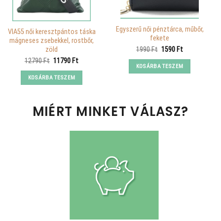
Egyszerű női pénztárca, műbőr,
VIA55 női keresztpántos táska
fekete
mágneses zsebekkel, rostbőr,
Original
Current
zöld
1990
Ft
1590
Ft
price
price
Original
Current
12790
Ft
11790
Ft
was:
is:
KOSÁRBA TESZEM
price
price
1990 Ft.
1590 Ft.
was:
is:
KOSÁRBA TESZEM
12790 Ft.
11790 Ft.
MIÉRT MINKET VÁLASZ?