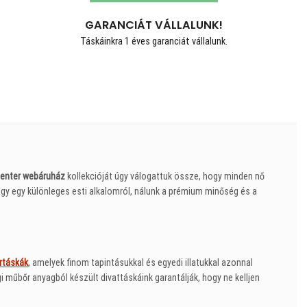
GARANCIÁT VÁLLALUNK!
Táskáinkra 1 éves garanciát vállalunk.
enter webáruház
kollekcióját úgy válogattuk össze, hogy minden nő
gy egy különleges esti alkalomról, nálunk a prémium minőség és a
rtáskák
, amelyek finom tapintásukkal és egyedi illatukkal azonnal
műbőr anyagból készült divattáskáink garantálják, hogy ne kelljen