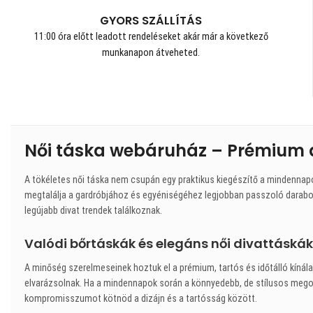
GYORS SZÁLLÍTÁS
11:00 óra előtt leadott rendeléseket akár már a következő
munkanapon átveheted.
Női táska webáruház – Prémium 
A tökéletes női táska nem csupán egy praktikus kiegészítő a mindennap
megtalálja a gardróbjához és egyéniségéhez legjobban passzoló darabot
legújabb divat trendek találkoznak.
Valódi bőrtáskák és elegáns női divattáskák
A minőség szerelmeseinek hoztuk el a prémium, tartós és időtálló kínálat
elvarázsolnak. Ha a mindennapok során a könnyedebb, de stílusos megold
kompromisszumot kötnöd a dizájn és a tartósság között.