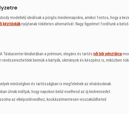
lyzetre
body modellek) ideálisak a pörgős mindennapokra, amikor fontos, hogy a kez
ői kézitáskák
nyújtanak tökéletes alternatívát. Nagy figyelmet fordítunk a bels
. A Táskacenter kínálatában a prémium, elegáns és tartós
női bőr pénztárca
mode
rendszerezhetőek bennük a kártyák, okmányok és készpénz is, miközben tökél
melyek minőségben és tartósságban is megfelelnek az elvárásoknak.
an útnak indítjuk, hogy napokon belül viselhesd az új kedvencedet.
szolna az elképzeléseidhez, kockázatmentesen visszaküldheted.