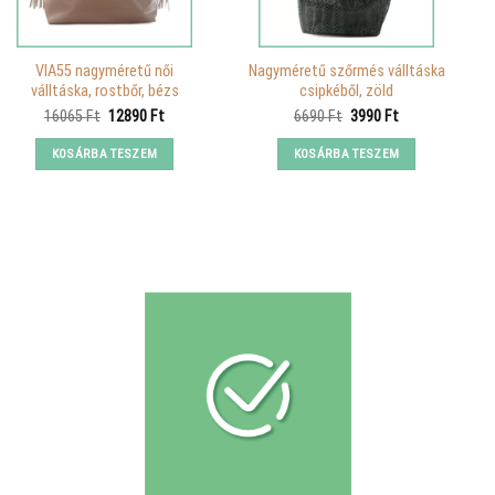
VIA55 nagyméretű női
Nagyméretű szőrmés válltáska
válltáska, rostbőr, bézs
csipkéből, zöld
Original
Current
Original
Current
16065
Ft
12890
Ft
6690
Ft
3990
Ft
price
price
price
price
was:
is:
was:
is:
KOSÁRBA TESZEM
KOSÁRBA TESZEM
16065 Ft.
12890 Ft.
6690 Ft.
3990 Ft.