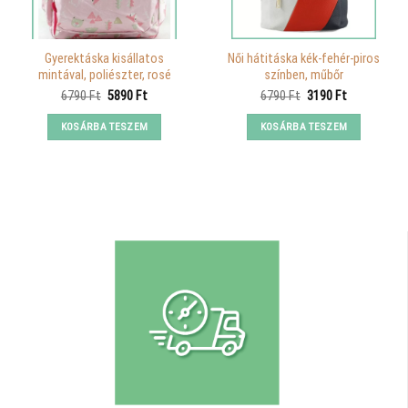
Gyerektáska kisállatos
Női hátitáska kék-fehér-piros
mintával, poliészter, rosé
színben, műbőr
Original
Current
Original
Current
6790
Ft
5890
Ft
6790
Ft
3190
Ft
price
price
price
price
was:
is:
was:
is:
KOSÁRBA TESZEM
KOSÁRBA TESZEM
6790 Ft.
5890 Ft.
6790 Ft.
3190 Ft.