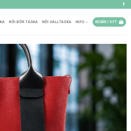
SKA
NŐI BŐR TÁSKA
NŐI VÁLLTÁSKA
INFO
KOSÁR /
0
FT