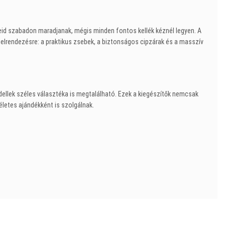
eid szabadon maradjanak, mégis minden fontos kellék kéznél legyen. A
ő elrendezésre: a praktikus zsebek, a biztonságos cipzárak és a masszív
llek széles választéka is megtalálható. Ezek a kiegészítők nemcsak
etes ajándékként is szolgálnak.