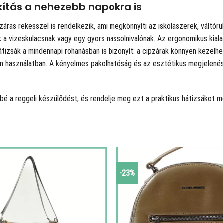
kítás a nehezebb napokra is
áras rekesszel is rendelkezik, ami megkönnyíti az iskolaszerek, váltó
k a vizeskulacsnak vagy egy gyors nassolnivalónak. Az ergonomikus kiala
tizsák a mindennapi rohanásban is bizonyít: a cipzárak könnyen kezelhe
en használatban. A kényelmes pakolhatóság és az esztétikus megjelenés
bé a reggeli készülődést, és rendelje meg ezt a praktikus hátizsákot 
-23%