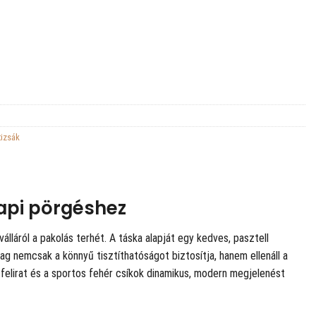
tizsák
napi pörgéshez
lláról a pakolás terhét. A táska alapját egy kedves, pasztell
yag nemcsak a könnyű tisztíthatóságot biztosítja, hanem ellenáll a
sh felirat és a sportos fehér csíkok dinamikus, modern megjelenést