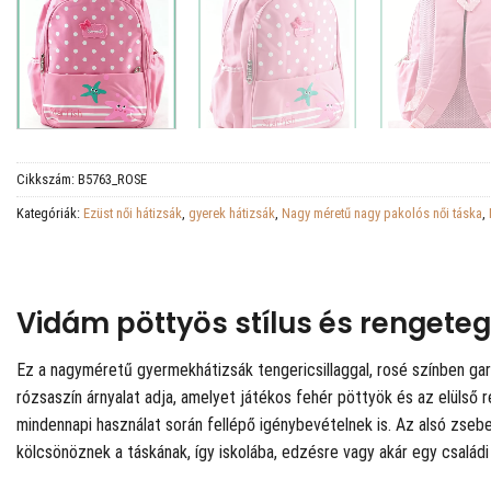
Cikkszám:
B5763_ROSE
Kategóriák:
Ezüst női hátizsák
,
gyerek hátizsák
,
Nagy méretű nagy pakolós női táska
,
Vidám pöttyös stílus és rengeteg
Ez a nagyméretű gyermekhátizsák tengericsillaggal, rosé színben gara
rózsaszín árnyalat adja, amelyet játékos fehér pöttyök és az elülső r
mindennapi használat során fellépő igénybevételnek is. Az alsó zsebet
kölcsönöznek a táskának, így iskolába, edzésre vagy akár egy családi 