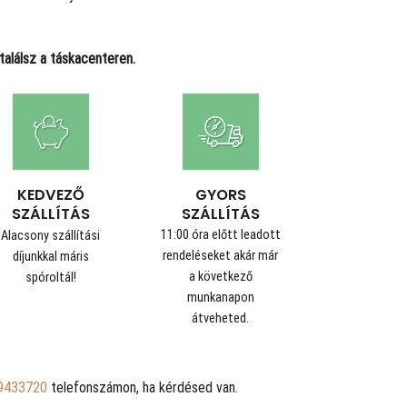
alálsz a táskacenteren.
GYORS
KEDVEZŐ
SZÁLLÍTÁS
SZÁLLÍTÁS
11:00 óra előtt leadott
Alacsony szállítási
rendeléseket akár már
díjunkkal máris
a következő
spóroltál!
munkanapon
átveheted.
9433720
telefonszámon, ha kérdésed van.