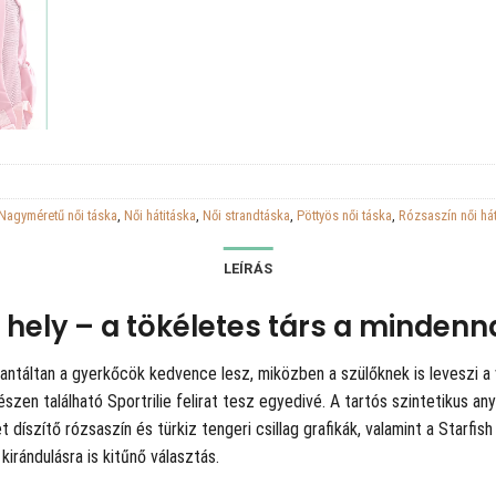
Nagyméretű női táska
,
Női hátitáska
,
Női strandtáska
,
Pöttyös női táska
,
Rózsaszín női há
LEÍRÁS
 hely – a tökéletes társ a minden
ntáltan a gyerkőcök kedvence lesz, miközben a szülőknek is leveszi a vá
észen található Sportrilie felirat tesz egyedivé. A tartós szintetikus an
 díszítő rózsaszín és türkiz tengeri csillag grafikák, valamint a Starfi
kirándulásra is kitűnő választás.