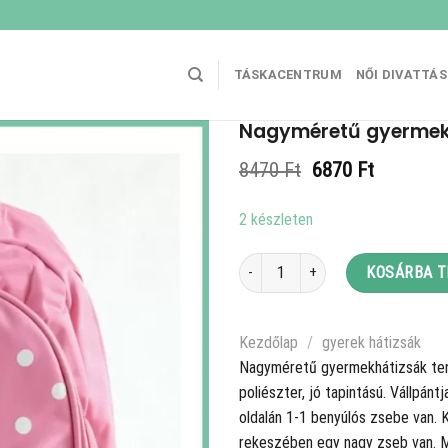
TÁSKACENTRUM
NŐI DIVATTÁ
Nagyméretű gyermekhá
Original
Current
8470
Ft
6870
Ft
price
price
was:
is:
2 készleten
8470 Ft.
6870 Ft.
Nagyméretű gyermekhátizsák tengeri
KOSÁRBA 
Kezdőlap
/
gyerek hátizsák
Nagyméretű gyermekhátizsák teng
poliészter, jó tapintású. Vállpánt
oldalán 1-1 benyúlós zsebe van. 
rekeszében egy nagy zseb van. 