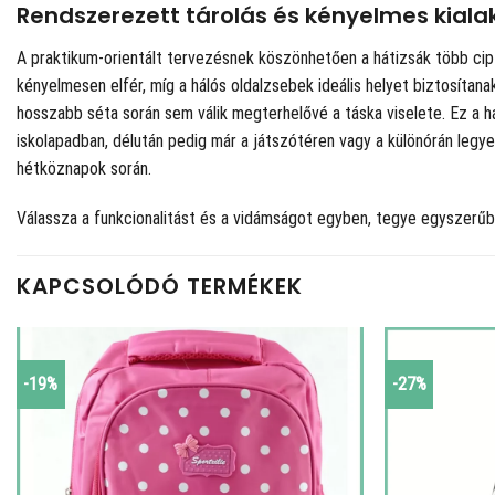
Rendszerezett tárolás és kényelmes kiala
A praktikum-orientált tervezésnek köszönhetően a hátizsák több cipz
kényelmesen elfér, míg a hálós oldalzsebek ideális helyet biztosítana
hosszabb séta során sem válik megterhelővé a táska viselete. Ez a há
iskolapadban, délután pedig már a játszótéren vagy a különórán legy
hétköznapok során.
Válassza a funkcionalitást és a vidámságot egyben, tegye egyszerűb
KAPCSOLÓDÓ TERMÉKEK
-19%
-27%