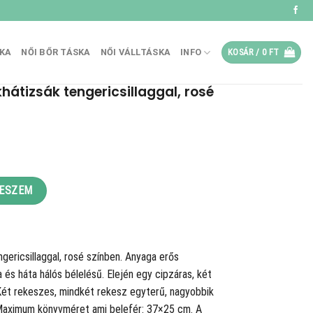
SKA
NŐI BŐR TÁSKA
NŐI VÁLLTÁSKA
INFO
KOSÁR /
0
FT
tizsák tengericsillaggal, rosé
csillaggal, rosé mennyiség
TESZEM
ericsillaggal, rosé színben. Anyaga erős
ja és háta hálós bélelésű. Elején egy cipzáras, két
Két rekeszes, mindkét rekesz egyterű, nagyobbik
Maximum könyvméret ami belefér: 37×25 cm. A