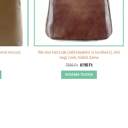
első résszel,
Női mini hátizsák (válltáskaként is hordható), elöl
nagy zseb, műbőr, barna
Current
Original
Current
7590
Ft
6190
Ft
price
price
price
is:
was:
is:
KOSÁRBA TESZEM
11560 Ft.
7590 Ft.
6190 Ft.