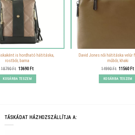
áskaként is hordható hátitáska,
David Jones női hátitáska velúr f
rostbőr, barna
műbőr, khaki
Original
Current
Original
18790
Ft
13690
Ft
14990
Ft
11560
Ft
price
price
price
was:
is:
was:
KOSÁRBA TESZEM
KOSÁRBA TESZEM
18790 Ft.
13690 Ft.
14990 Ft.
TÁSKÁDAT HÁZHOZSZÁLLÍTJA A: