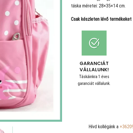
táska méretei: 28×35×14 cm.
Csak készleten lévő termékeket t
GARANCIÁT
VÁLLALUNK!
Táskáinkra 1 éves
garanciát vállalunk.
Hívd kollégánk a
+3620