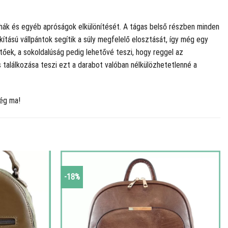
ruhák és egyéb apróságok elkülönítését. A tágas belső részben minden
kítású vállpántok segítik a súly megfelelő elosztását, így még egy
tőek, a sokoldalúság pedig lehetővé teszi, hogy reggel az
 találkozása teszi ezt a darabot valóban nélkülözhetetlenné a
még ma!
-18%