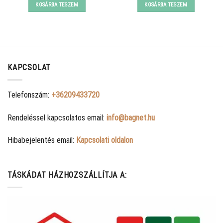
was:
is:
was:
is:
KOSÁRBA TESZEM
KOSÁRBA TESZEM
14990 Ft.
11560 Ft.
10590 Ft.
8990 Ft.
KAPCSOLAT
Telefonszám:
+36209433720
Rendeléssel kapcsolatos email:
info@bagnet.hu
Hibabejelentés email:
Kapcsolati oldalon
TÁSKÁDAT HÁZHOZSZÁLLÍTJA A: