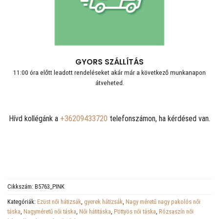
GYORS SZÁLLÍTÁS
11:00 óra előtt leadott rendeléseket akár már a következő munkanapon
átveheted.
Hívd kollégánk a
+36209433720
telefonszámon, ha kérdésed van.
Cikkszám:
B5763_PINK
Kategóriák:
Ezüst női hátizsák
,
gyerek hátizsák
,
Nagy méretű nagy pakolós női
táska
,
Nagyméretű női táska
,
Női hátitáska
,
Pöttyös női táska
,
Rózsaszín női