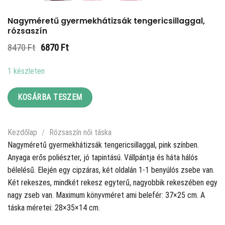
Nagyméretű gyermekhátizsák tengericsillaggal,
rózsaszín
Original
Current
8470
Ft
6870
Ft
price
price
was:
is:
1 készleten
8470 Ft.
6870 Ft.
KOSÁRBA TESZEM
Kezdőlap
/
Rózsaszín női táska
Nagyméretű gyermekhátizsák tengericsillaggal, pink színben.
Anyaga erős poliészter, jó tapintású. Vállpántja és háta hálós
bélelésű. Elején egy cipzáras, két oldalán 1-1 benyúlós zsebe van.
Két rekeszes, mindkét rekesz egyterű, nagyobbik rekeszében egy
nagy zseb van. Maximum könyvméret ami belefér: 37×25 cm. A
táska méretei: 28×35×14 cm.