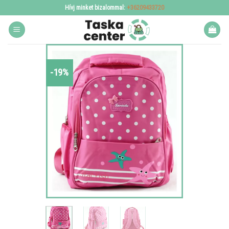
Skip
Hívj minket bizalommal:
+36209433720
to
content
-19%