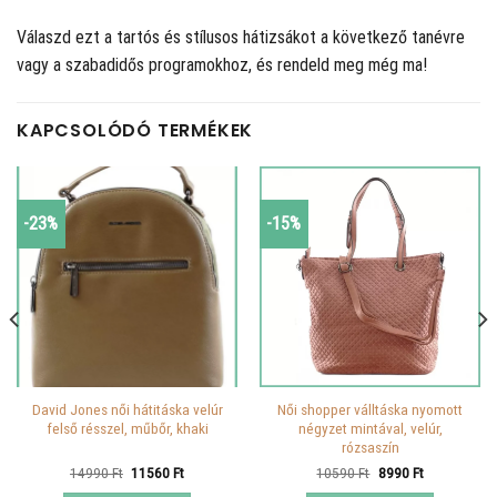
Válaszd ezt a tartós és stílusos hátizsákot a következő tanévre
vagy a szabadidős programokhoz, és rendeld meg még ma!
KAPCSOLÓDÓ TERMÉKEK
-23%
-15%
David Jones női hátitáska velúr
Női shopper válltáska nyomott
felső résszel, műbőr, khaki
négyzet mintával, velúr,
rózsaszín
Original
Current
Original
Current
14990
Ft
11560
Ft
10590
Ft
8990
Ft
price
price
price
price