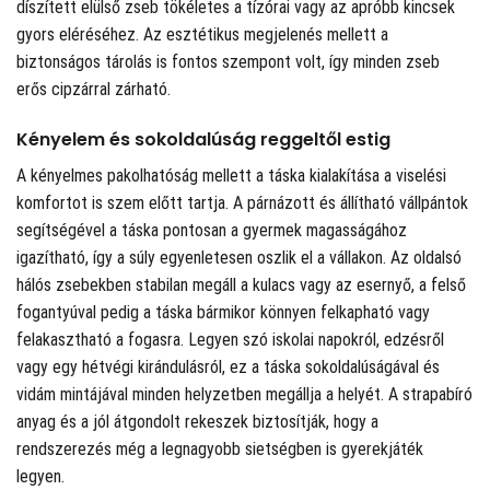
díszített elülső zseb tökéletes a tízórai vagy az apróbb kincsek
gyors eléréséhez. Az esztétikus megjelenés mellett a
biztonságos tárolás is fontos szempont volt, így minden zseb
erős cipzárral zárható.
Kényelem és sokoldalúság reggeltől estig
A kényelmes pakolhatóság mellett a táska kialakítása a viselési
komfortot is szem előtt tartja. A párnázott és állítható vállpántok
segítségével a táska pontosan a gyermek magasságához
igazítható, így a súly egyenletesen oszlik el a vállakon. Az oldalsó
hálós zsebekben stabilan megáll a kulacs vagy az esernyő, a felső
fogantyúval pedig a táska bármikor könnyen felkapható vagy
felakasztható a fogasra. Legyen szó iskolai napokról, edzésről
vagy egy hétvégi kirándulásról, ez a táska sokoldalúságával és
vidám mintájával minden helyzetben megállja a helyét. A strapabíró
anyag és a jól átgondolt rekeszek biztosítják, hogy a
rendszerezés még a legnagyobb sietségben is gyerekjáték
legyen.