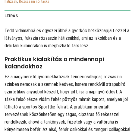
hátizsák
,
Rózsaszín női táska
LEÍRÁS
Tedd vidámabbá és egyszerűbbé a gyerkőc hétköznapjait ezzel a
látványos, fukszia rózsaszín hátizsákkal, ami az iskolában és a
délutáni különórákon is megbízható társ lesz.
Praktikus kialakítás a mindennapi
kalandokhoz
Ez a nagyméretű gyermekhátizsák tengericsillaggal, rózsaszín
színben nemcsak a szemnek kedves, hanem rendkívül strapabíró
szintetikus anyagból készült, hogy jól bírja a napi gyűrődést. A
táska felső része vidám fehér pöttyös mintát kapott, amelyen jól
látható a sportos Sporttlie felirat. A praktikum-orientált
tervezésnek köszönhetően egy tágas, cipzáras fő rekesszel
rendelkezik, ahová a tankönyvek, füzetek vagy a váltóruha is
kényelmesen befér. Az alsó, fehér csíkokkal és tengeri csillagokkal