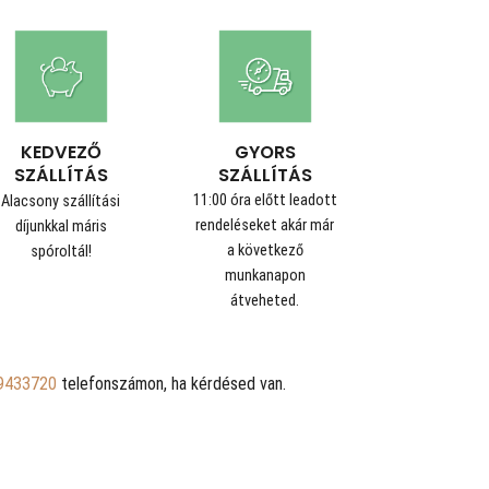
GYORS
KEDVEZŐ
SZÁLLÍTÁS
SZÁLLÍTÁS
11:00 óra előtt leadott
Alacsony szállítási
rendeléseket akár már
díjunkkal máris
a következő
spóroltál!
munkanapon
átveheted.
9433720
telefonszámon, ha kérdésed van.