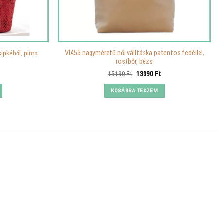
VIA55 nagyméretű női válltáska patentos fedéllel,
pkéből, piros
rostbőr, bézs
urrent
Original
Current
15190
Ft
13390
Ft
rice
price
price
:
was:
is:
KOSÁRBA TESZEM
990 Ft.
15190 Ft.
13390 Ft.