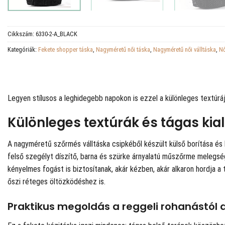
Cikkszám:
6330-2-A_BLACK
Kategóriák:
Fekete shopper táska
,
Nagyméretű női táska
,
Nagyméretű női válltáska
,
Nő
Legyen stílusos a leghidegebb napokon is ezzel a különleges textúráj
Különleges textúrák és tágas kia
A nagyméretű szőrmés válltáska csipkéből készült külső borítása és 
felső szegélyt díszítő, barna és szürke árnyalatú műszőrme melegsé
kényelmes fogást is biztosítanak, akár kézben, akár alkaron hordja a 
őszi réteges öltözködéshez is.
Praktikus megoldás a reggeli rohanástól a