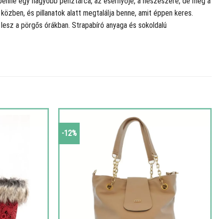
 benne egy nagyobb pénztárca, az esernyője, a neszeszere, de még a
özben, és pillanatok alatt megtalálja benne, amit éppen keres.
 lesz a pörgős órákban. Strapabíró anyaga és sokoldalú
-12%