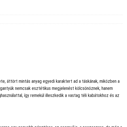
ete, áttört mintás anyag egyedi karaktert ad a táskának, miközben a
 fogantyúk nemcsak esztétikus megjelenést kölcsönöznek, hanem
használattal, így remekül illeszkedik a vastag téli kabátokhoz és az