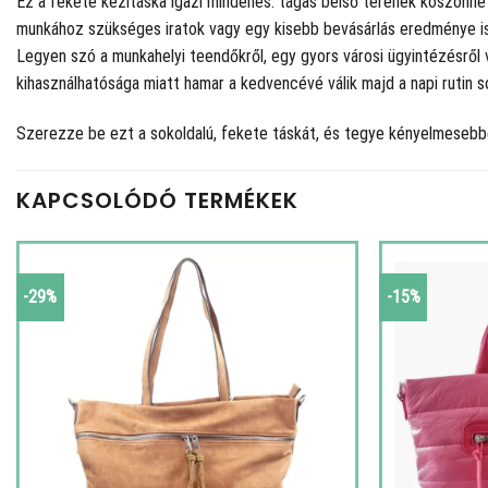
Ez a fekete kézitáska igazi mindenes: tágas belső terének köszönhe
munkához szükséges iratok vagy egy kisebb bevásárlás eredménye is. 
Legyen szó a munkahelyi teendőkről, egy gyors városi ügyintézésről 
kihasználhatósága miatt hamar a kedvencévé válik majd a napi rutin s
Szerezze be ezt a sokoldalú, fekete táskát, és tegye kényelmesebbé
KAPCSOLÓDÓ TERMÉKEK
-29%
-15%