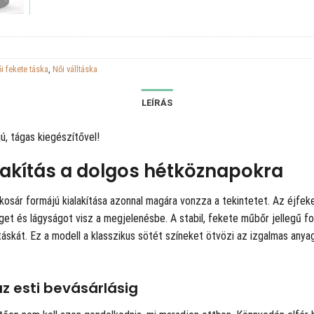
i fekete táska
,
Női válltáska
LEÍRÁS
ú, tágas kiegészítővel!
lakítás a dolgos hétköznapokra
kosár formájú kialakítása azonnal magára vonzza a tekintetet. Az éjfek
get és lágyságot visz a megjelenésbe. A stabil, fekete műbőr jellegű
táskát. Ez a modell a klasszikus sötét színeket ötvözi az izgalmas anyag
z esti bevásárlásig