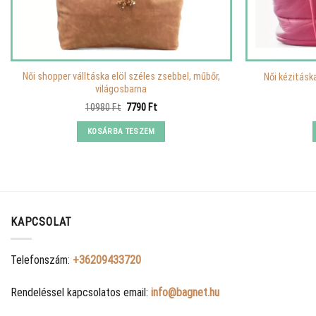
Női shopper válltáska elöl széles zsebbel, műbőr,
Női kézitásk
világosbarna
Original
Current
10980
Ft
7790
Ft
price
price
was:
is:
KOSÁRBA TESZEM
10980 Ft.
7790 Ft.
KAPCSOLAT
Telefonszám:
+36209433720
Rendeléssel kapcsolatos email:
info@bagnet.hu