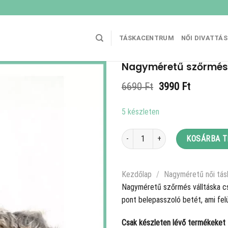
TÁSKACENTRUM
NŐI DIVATTÁ
Nagyméretű szőrmés v
Original
Current
6690
Ft
3990
Ft
price
price
was:
is:
5 készleten
6690 Ft.
3990 Ft.
Nagyméretű szőrmés válltáska csipk
KOSÁRBA 
Kezdőlap
/
Nagyméretű női tás
Nagyméretű szőrmés válltáska cs
pont belepasszoló betét, ami fe
Csak készleten lévő termékeket t