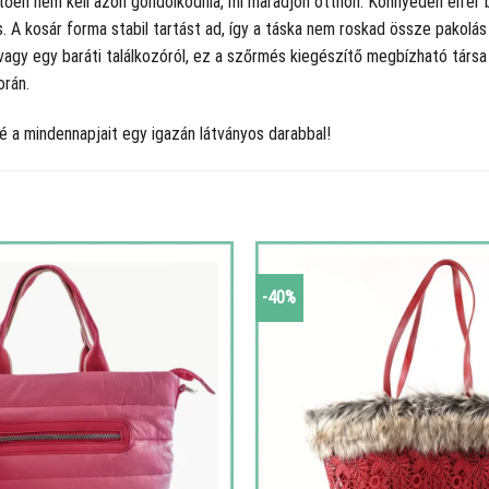
tően nem kell azon gondolkodnia, mi maradjon otthon. Könnyedén elfér
A kosár forma stabil tartást ad, így a táska nem roskad össze pakolás k
vagy egy baráti találkozóról, ez a szőrmés kiegészítő megbízható társa
orán.
 a mindennapjait egy igazán látványos darabbal!
-40%