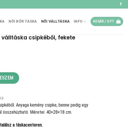
SKA
NŐI BŐR TÁSKA
NŐI VÁLLTÁSKA
INFO
KOSÁR /
0
FT
álltáska csipkéből, fekete
éből, fekete mennyiség
TESZEM
ka
ipkéből. Anyaga kemény csipke, benne pedig egy
lül összehúzható. Méretei: 40×28×18 cm.
alálsz a táskacenteren.