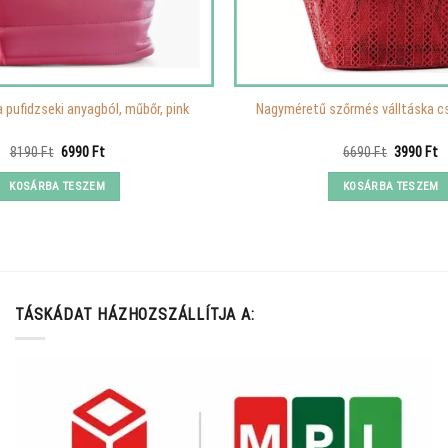
a pufidzseki anyagból, műbőr, pink
Nagyméretű szőrmés válltáska csi
Original
Current
Original
C
8190
Ft
6990
Ft
6690
Ft
3990
Ft
price
price
price
p
was:
is:
was:
is
KOSÁRBA TESZEM
KOSÁRBA TESZEM
8190 Ft.
6990 Ft.
6690 Ft.
3
TÁSKÁDAT HÁZHOZSZÁLLÍTJA A: