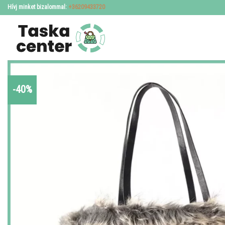
Skip
Hívj minket bizalommal:
+36209433720
to
content
-40%