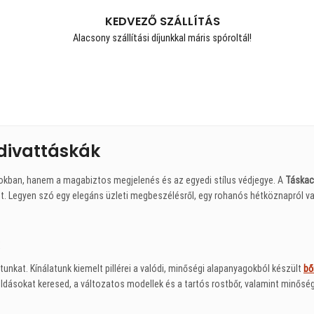
KEDVEZŐ SZÁLLÍTÁS
Alacsony szállítási díjunkkal máris spóroltál!
divattáskák
okban, hanem a magabiztos megjelenés és az egyedi stílus védjegye. A
Táskac
. Legyen szó egy elegáns üzleti megbeszélésről, egy rohanós hétköznapról va
unkat. Kínálatunk kiemelt pillérei a valódi, minőségi alapanyagokból készült
bő
ásokat keresed, a változatos modellek és a tartós rostbőr, valamint minőségi 