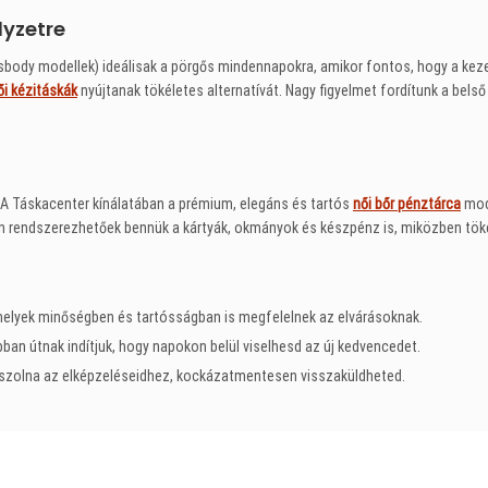
lyzetre
body modellek) ideálisak a pörgős mindennapokra, amikor fontos, hogy a kez
ői kézitáskák
nyújtanak tökéletes alternatívát. Nagy figyelmet fordítunk a bels
. A Táskacenter kínálatában a prémium, elegáns és tartós
női bőr pénztárca
mode
rendszerezhetőek bennük a kártyák, okmányok és készpénz is, miközben tökél
melyek minőségben és tartósságban is megfelelnek az elvárásoknak.
an útnak indítjuk, hogy napokon belül viselhesd az új kedvencedet.
szolna az elképzeléseidhez, kockázatmentesen visszaküldheted.