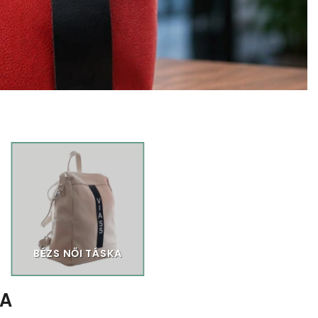
BÉZS NŐI TÁSKA
TA