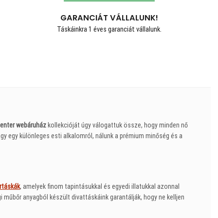
GARANCIÁT VÁLLALUNK!
Táskáinkra 1 éves garanciát vállalunk.
enter webáruház
kollekcióját úgy válogattuk össze, hogy minden nő
gy egy különleges esti alkalomról, nálunk a prémium minőség és a
rtáskák
, amelyek finom tapintásukkal és egyedi illatukkal azonnal
műbőr anyagból készült divattáskáink garantálják, hogy ne kelljen