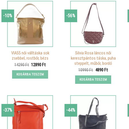
-10%
-56%
VIA55 női válltáska sok
Silvia Rosa láncos női
zsebbel, rostbőr, bézs
keresztpántos táska, puha
steppelt, műbőr, bordó
Original
Current
14290
Ft
12890
Ft
price
price
Original
Current
10990
Ft
4890
Ft
was:
is:
price
price
KOSÁRBA TESZEM
14290 Ft.
12890 Ft.
was:
is:
KOSÁRBA TESZEM
10990 Ft.
4890 Ft.
-37%
-44%