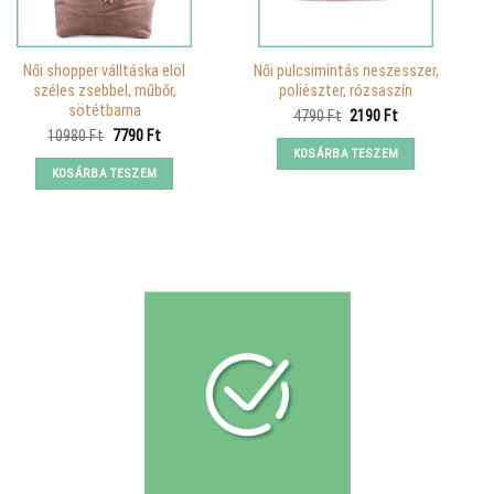
Női shopper válltáska elöl
Női pulcsimintás neszesszer,
széles zsebbel, műbőr,
poliészter, rózsaszín
sötétbarna
Original
Current
4790
Ft
2190
Ft
price
price
Original
Current
10980
Ft
7790
Ft
was:
is:
price
price
KOSÁRBA TESZEM
4790 Ft.
2190 Ft.
was:
is:
KOSÁRBA TESZEM
10980 Ft.
7790 Ft.