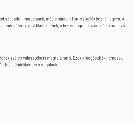
eid szabadon maradjanak, mégis minden fontos kellék kéznél legyen. A
ő elrendezésre: a praktikus zsebek, a biztonságos cipzárak és a masszív
llek széles választéka is megtalálható. Ezek a kiegészítők nemcsak
etes ajándékként is szolgálnak.