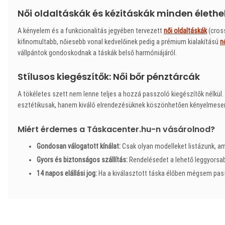
Női oldaltáskák és kézitáskák minden élethe
A kényelem és a funkcionalitás jegyében tervezett
női oldaltáskák
(cross
kifinomultabb, nőiesebb vonal kedvelőinek pedig a prémium kialakítású
n
vállpántok gondoskodnak a táskák belső harmóniájáról.
Stílusos kiegészítők: Női bőr pénztárcák
A tökéletes szett nem lenne teljes a hozzá passzoló kiegészítők nélkül
esztétikusak, hanem kiváló elrendezésüknek köszönhetően kényelmesen 
Miért érdemes a Táskacenter.hu-n vásárolnod?
Gondosan válogatott kínálat:
Csak olyan modelleket listázunk, a
Gyors és biztonságos szállítás:
Rendelésedet a lehető leggyorsabb
14 napos elállási jog:
Ha a kiválasztott táska élőben mégsem pas