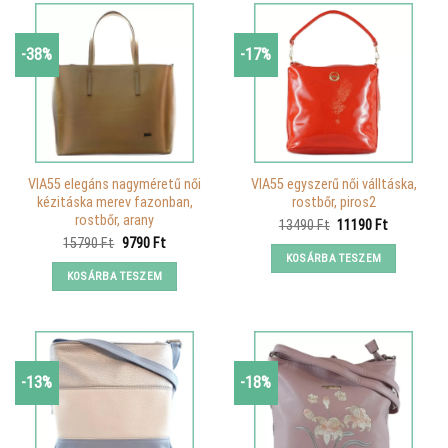
-38%
-17%
VIA55 elegáns nagyméretű női
VIA55 egyszerű női válltáska,
kézitáska merev fazonban,
rostbőr, piros2
rostbőr, arany
Original
Current
13490
Ft
11190
Ft
price
price
Original
Current
15790
Ft
9790
Ft
was:
is:
price
price
KOSÁRBA TESZEM
13490 Ft.
11190 Ft.
was:
is:
KOSÁRBA TESZEM
15790 Ft.
9790 Ft.
-13%
-18%