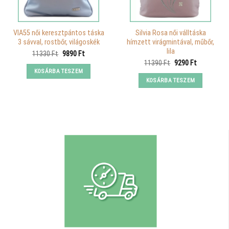
VIA55 női keresztpántos táska
Silvia Rosa női válltáska
3 sávval, rostbőr, világoskék
hímzett virágmintával, műbőr,
lila
Original
Current
11330
Ft
9890
Ft
price
price
Original
Current
11390
Ft
9290
Ft
was:
is:
price
price
KOSÁRBA TESZEM
11330 Ft.
9890 Ft.
was:
is:
KOSÁRBA TESZEM
11390 Ft.
9290 Ft.