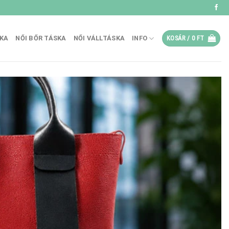
SKA
NŐI BŐR TÁSKA
NŐI VÁLLTÁSKA
INFO
KOSÁR /
0
FT