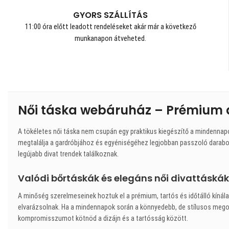
GYORS SZÁLLÍTÁS
11:00 óra előtt leadott rendeléseket akár már a következő
munkanapon átveheted.
Női táska webáruház – Prémium 
A tökéletes női táska nem csupán egy praktikus kiegészítő a mindennap
megtalálja a gardróbjához és egyéniségéhez legjobban passzoló darabot
legújabb divat trendek találkoznak.
Valódi bőrtáskák és elegáns női divattáskák
A minőség szerelmeseinek hoztuk el a prémium, tartós és időtálló kínálat
elvarázsolnak. Ha a mindennapok során a könnyedebb, de stílusos megold
kompromisszumot kötnöd a dizájn és a tartósság között.