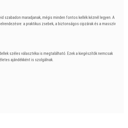
eid szabadon maradjanak, mégis minden fontos kellék kéznél legyen. A
ő elrendezésre: a praktikus zsebek, a biztonságos cipzárak és a masszív
llek széles választéka is megtalálható. Ezek a kiegészítők nemcsak
etes ajándékként is szolgálnak.