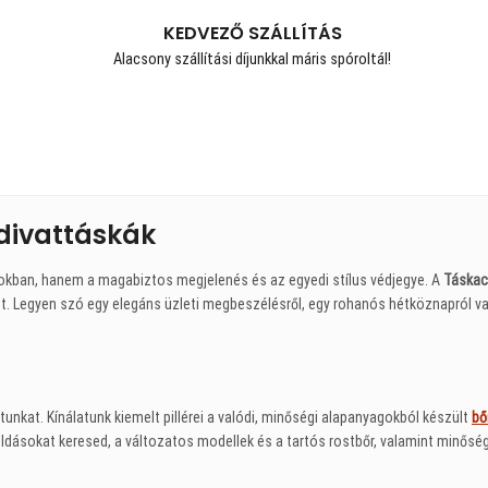
KEDVEZŐ SZÁLLÍTÁS
Alacsony szállítási díjunkkal máris spóroltál!
divattáskák
okban, hanem a magabiztos megjelenés és az egyedi stílus védjegye. A
Táskac
. Legyen szó egy elegáns üzleti megbeszélésről, egy rohanós hétköznapról va
unkat. Kínálatunk kiemelt pillérei a valódi, minőségi alapanyagokból készült
bő
ásokat keresed, a változatos modellek és a tartós rostbőr, valamint minőségi 