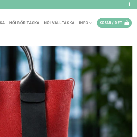
SKA
NŐI BŐR TÁSKA
NŐI VÁLLTÁSKA
INFO
KOSÁR /
0
FT