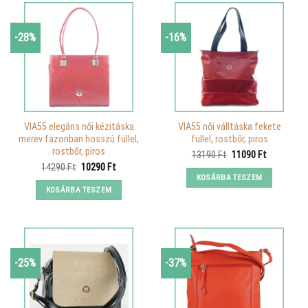
-28%
-16%
VIA55 elegáns női kézitáska
VIA55 női válltáska fekete
merev fazonban hosszú füllel,
füllel, rostbőr, piros
rostbőr, piros
Original
Current
13190
Ft
11090
Ft
price
price
Original
Current
14290
Ft
10290
Ft
was:
is:
price
price
KOSÁRBA TESZEM
13190 Ft.
11090 Ft.
was:
is:
KOSÁRBA TESZEM
14290 Ft.
10290 Ft.
-25%
-37%