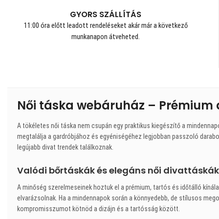
GYORS SZÁLLÍTÁS
11:00 óra előtt leadott rendeléseket akár már a következő
munkanapon átveheted.
Női táska webáruház – Prémium 
A tökéletes női táska nem csupán egy praktikus kiegészítő a mindennap
megtalálja a gardróbjához és egyéniségéhez legjobban passzoló darabot
legújabb divat trendek találkoznak.
Valódi bőrtáskák és elegáns női divattáskák
A minőség szerelmeseinek hoztuk el a prémium, tartós és időtálló kínálat
elvarázsolnak. Ha a mindennapok során a könnyedebb, de stílusos megold
kompromisszumot kötnöd a dizájn és a tartósság között.