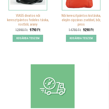
VIA55 divatos női
Női keresztpántos kistáska,
keresztpántos fedeles táska,
elején cipzáras zsebbel, bőr,
rostbőr, arany
piros
Original
Current
Original
Current
12990
Ft
9790
Ft
14790
Ft
9290
Ft
price
price
price
price
was:
is:
was:
is:
KOSÁRBA TESZEM
KOSÁRBA TESZEM
12990 Ft.
9790 Ft.
14790 Ft.
9290 Ft.