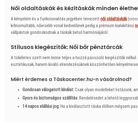
Női oldaltáskák és kézitáskák minden élethe
A kényelem és a funkcionalitás jegyében tervezett
női oldaltáskák
(cross
kifinomultabb, nőiesebb vonal kedvelőinek pedig a prémium kialakítású
n
vállpántok gondoskodnak a táskák belső harmóniájáról.
Stílusos kiegészítők: Női bőr pénztárcák
A tökéletes szett nem lenne teljes a hozzá passzoló kiegészítők nélkül
esztétikusak, hanem kiváló elrendezésüknek köszönhetően kényelmesen 
Miért érdemes a Táskacenter.hu-n vásárolnod?
Gondosan válogatott kínálat:
Csak olyan modelleket listázunk, a
Gyors és biztonságos szállítás:
Rendelésedet a lehető leggyorsabb
14 napos elállási jog:
Ha a kiválasztott táska élőben mégsem pas