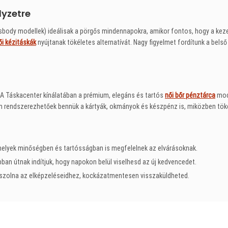
lyzetre
body modellek) ideálisak a pörgős mindennapokra, amikor fontos, hogy a kez
ői kézitáskák
nyújtanak tökéletes alternatívát. Nagy figyelmet fordítunk a bels
. A Táskacenter kínálatában a prémium, elegáns és tartós
női bőr pénztárca
mode
rendszerezhetőek bennük a kártyák, okmányok és készpénz is, miközben tökél
melyek minőségben és tartósságban is megfelelnek az elvárásoknak.
an útnak indítjuk, hogy napokon belül viselhesd az új kedvencedet.
szolna az elképzeléseidhez, kockázatmentesen visszaküldheted.