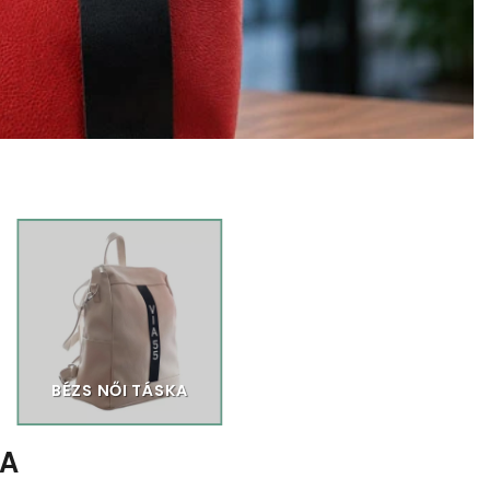
BÉZS NŐI TÁSKA
TA