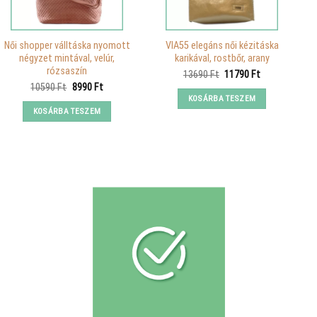
Női shopper válltáska nyomott
VIA55 elegáns női kézitáska
négyzet mintával, velúr,
karikával, rostbőr, arany
rózsaszín
Original
Current
13690
Ft
11790
Ft
price
price
Original
Current
10590
Ft
8990
Ft
was:
is:
price
price
KOSÁRBA TESZEM
13690 Ft.
11790 Ft.
was:
is:
KOSÁRBA TESZEM
10590 Ft.
8990 Ft.