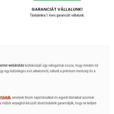
GARANCIÁT VÁLLALUNK!
Táskáinkra 1 éves garanciát vállalunk.
enter webáruház
kollekcióját úgy válogattuk össze, hogy minden nő
gy egy különleges esti alkalomról, nálunk a prémium minőség és a
rtáskák
, amelyek finom tapintásukkal és egyedi illatukkal azonnal
műbőr anyagból készült divattáskáink garantálják, hogy ne kelljen