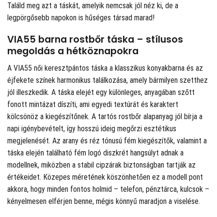
Találd meg azt a táskát, amelyik nemcsak jól néz ki, de a
legpörgősebb napokon is hűséges társad marad!
VIA55 barna rostbőr táska – stílusos
megoldás a hétköznapokra
A VIA55 női keresztpántos táska a klasszikus konyakbarna és az
éjfekete színek harmonikus találkozása, amely bármilyen szetthez
jól illeszkedik. A táska elejét egy különleges, anyagában szőtt
fonott mintázat díszíti, ami egyedi textúrát és karaktert
kölcsönöz a kiegészítőnek. A tartós rostbőr alapanyag jól bírja a
napi igénybevételt, így hosszú ideig megőrzi esztétikus
megjelenését. Az arany és réz tónusú fém kiegészítők, valamint a
táska elején található fém logó diszkrét hangsúlyt adnak a
modellnek, miközben a stabil cipzárak biztonságban tartják az
értékeidet. Közepes méretének köszönhetően ez a modell pont
akkora, hogy minden fontos holmid – telefon, pénztárca, kulcsok –
kényelmesen elférjen benne, mégis könnyű maradjon a viselése.