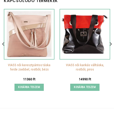
KAPCSOLÓDÓ TERMÉKEK
VIA55 női keresztpántos táska
VIA55 női karikás válltáska,
ferde zsebbel, rostbőr, bézs
rostbőr, piros
11360
Ft
14990
Ft
KOSÁRBA TESZEM
KOSÁRBA TESZEM