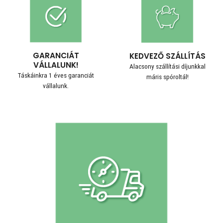
GARANCIÁT
KEDVEZŐ SZÁLLÍTÁS
VÁLLALUNK!
Alacsony szállítási díjunkkal
Táskáinkra 1 éves garanciát
máris spóroltál!
vállalunk.