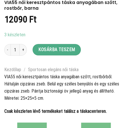
VIA55 női keresztpántos táska anyagában szőtt,
rostbőr, barna
12090
Ft
3 készleten
VIA55 női keresztpántos táska anyagában szőtt, rostbőr, barna mennyiség
KOSÁRBA TESZEM
Kezdőlap
/
Sportosan elegáns női táska
VIA55 női keresztpántos táska anyagában szőtt, rostbőrből.
Hátulján cipzáras zseb. Belül egy széles benyúlós és egy széles
cipzáras zseb. Pántja biztonsági öv jellegű anyag és állítható.
Méretei: 25×25×5 cm.
Csak készleten lévő termékeket találsz a táskacenteren.