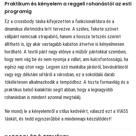
Praktikum és kényelem a reggeli rohanástól az esti
programig
Ez a crossbody táska kifejezetten a funkcionalitásra és a
dinamikus életmódra lett tervezve. A széles, fekete szövet
vállpánt nemcsak strapabíró, hanem a hossza tetszés szerint
állítható is, így akár vastagabb kabáton átvetve is kényelmesen
hordható. A textil pánt nagy előnye a műbőr pántokkal szemben,
hogy nem vág be és nem nyomja a vállat, ami kulcsfontosságú, ha
egész nap úton vagy. Legyen szó munkába járásról, bevásárlásról
vagy egy délutáni sétáról a városban, ez a sokoldalú darab
tökéletesen alkalmazkodik a tempódhoz. A tiszta formavilág és a
praktikus belső kialakítás segít abban, hogy a legnagyobb
rohanásban is mindent azonnal megtalálj.
Ne mondj le a kényelemről a stílus kedvéért, válaszd ezt a VIA55
táskát, és tedd egyszerűbbé a mindennapi készülődést!