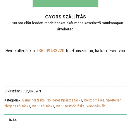
GYORS SZÁLLÍTÁS
11:00 óra előtt leadott rendeléseket akár már a következő munkanapon
átveheted.
Hívd kollégánk a
+36209433720
telefonszámon, ha kérdésed van.
Cikkszám:
1552_BROWN
Kategóriák:
Barna női táska
,
Női keresztpántos táska
,
Rostbőr táska
,
Sportosan
elegáns női táska
,
Via55 női táska
,
Via55 rostbőr táska
,
Via55 táskák
LEÍRÁS