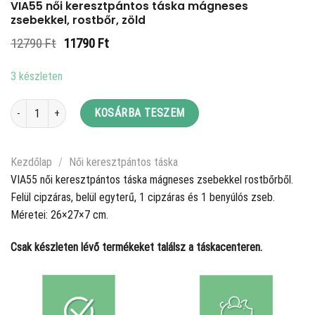
VIA55 női keresztpántos táska mágneses
zsebekkel, rostbőr, zöld
Original
Current
12790
Ft
11790
Ft
price
price
was:
is:
3 készleten
12790 Ft.
11790 Ft.
VIA55 női keresztpántos táska mágneses zsebekkel, rostbőr, zöld mennyis
KOSÁRBA TESZEM
Kezdőlap
/
Női keresztpántos táska
VIA55 női keresztpántos táska mágneses zsebekkel rostbőrből.
Felül cipzáras, belül egyterű, 1 cipzáras és 1 benyúlós zseb.
Méretei: 26×27×7 cm.
Csak készleten lévő termékeket találsz a táskacenteren.