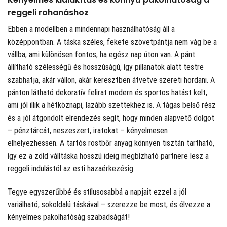
reggeli rohanáshoz
Ebben a modellben a mindennapi használhatóság áll a
középpontban. A táska széles, fekete szövetpántja nem vág be a
vállba, ami különösen fontos, ha egész nap úton van. A pánt
állítható szélességű és hosszúságú, így pillanatok alatt testre
szabhatja, akár vállon, akár keresztben átvetve szereti hordani. A
pánton látható dekoratív felirat modern és sportos hatást kelt,
ami jól illik a hétköznapi, lazább szettekhez is. A tágas belső rész
és a jól átgondolt elrendezés segít, hogy minden alapvető dolgot
– pénztárcát, neszeszert, iratokat – kényelmesen
elhelyezhessen. A tartós rostbőr anyag könnyen tisztán tartható,
így ez a zöld válltáska hosszú ideig megbízható partnere lesz a
reggeli indulástól az esti hazaérkezésig.
Tegye egyszerűbbé és stílusosabbá a napjait ezzel a jól
variálható, sokoldalú táskával – szerezze be most, és élvezze a
kényelmes pakolhatóság szabadságát!