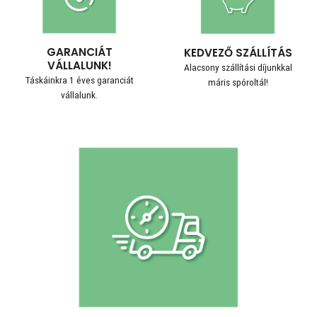
GARANCIÁT
KEDVEZŐ SZÁLLÍTÁS
VÁLLALUNK!
Alacsony szállítási díjunkkal
Táskáinkra 1 éves garanciát
máris spóroltál!
vállalunk.