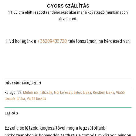
GYORS SZÁLLÍTÁS
11:00 óra előtt leadott rendeléseket akár már a következő munkanapon
átveheted.
Hívd kollégánk a
+36209433720
telefonszámon, ha kérdésed van.
Cikkszám:
1488_GREEN
Kategóriák:
Műbőr női hátizsák
,
Női keresztpántos táska
,
Rostbőr táska
,
Via55
rostbőr táska
,
Via55 táskák
LEÍRÁS
Ezzel a sötétzöld kiegészítővel még a legzsúfoltabb
hétköznapokon is könnyedén tarthatja a tempót, miközben minden