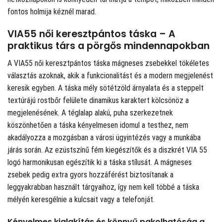
fontos holmija kéznél marad.
VIA55 női keresztpántos táska – A
praktikus társ a pörgős mindennapokban
A VIA55 női keresztpántos táska mágneses zsebekkel tökéletes
választás azoknak, akik a funkcionalitást és a modern megjelenést
keresik egyben. A táska mély sötétzöld árnyalata és a steppelt
textúrájú rostbőr felülete dinamikus karaktert kölcsönöz a
megjelenésének. A téglalap alakú, puha szerkezetnek
köszönhetően a táska kényelmesen idomul a testhez, nem
akadályozza a mozgásban a városi ügyintézés vagy a munkába
járás során. Az ezüstszínű fém kiegészítők és a diszkrét VIA 55
logó harmonikusan egészítik ki a táska stílusát. A mágneses
zsebek pedig extra gyors hozzáférést biztosítanak a
leggyakrabban használt tárgyaihoz, így nem kell többé a táska
mélyén keresgélnie a kulcsait vagy a telefonját.
Kényelmes kialakítás és könnyű pakolhatóság a