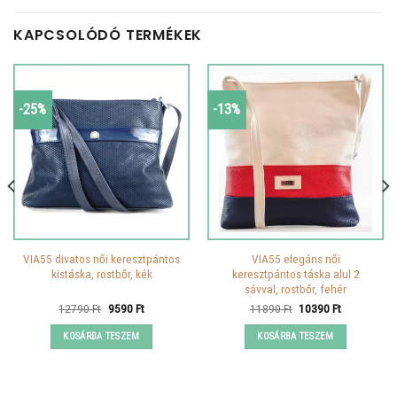
KAPCSOLÓDÓ TERMÉKEK
-25%
-13%
VIA55 divatos női keresztpántos
VIA55 elegáns női
kistáska, rostbőr, kék
keresztpántos táska alul 2
sávval, rostbőr, fehér
Original
Current
Original
Current
12790
Ft
9590
Ft
11890
Ft
10390
Ft
price
price
price
price
was:
is:
was:
is:
KOSÁRBA TESZEM
KOSÁRBA TESZEM
12790 Ft.
9590 Ft.
11890 Ft.
10390 Ft.