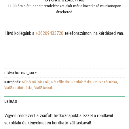
11:00 óra előtt leadott rendeléseket akár már a következő munkanapon
átveheted.
Hívd kollégánk a
+36209433720
telefonszámon, ha kérdésed van.
Cikkszám:
1528_GREY
Kategóriák:
Műbőr női hátizsák
,
Női válltáska
,
Rostbőr táska
,
Szürke női táska
,
Via55 rostbőr táska
,
Via55 táskák
LEÍRÁS
Vigyen rendszert a zsúfolt hétköznapokba ezzel a rendkívül
sokoldalú és kényelmesen hordható válltáskával!