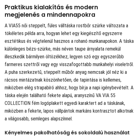
Praktikus kialakítás és modern
megjelenés a mindennapokra
A VIA55 női steppelt, füles válltáska rostbőr szürke változata a
tökéletes példa arra, hogyan lehet egy kiegészítő egyszerre
esztétikus és végtelenül hasznos a rohanó munkanapokon. A táska
különleges bézs-szürke, más néven taupe árnyalata remekül
illeszkedik bármilyen öltözékhez, legyen szó egy egyszerűbb
farmeres szettről vagy egy visszafogottabb munkahelyi viseletről.
A puha szerkezetű, steppelt műbőr anyag nemcsak jól néz ki a
rácsos mintázatnak köszönhetően, de tapintása is kellemes,
miközben elég strapabíró ahhoz, hogy bírja a napi igénybevételt. A
táska elején található fekete alapú, aranyszínű VA VIA 55
COLLECTION fém logóplakett egyedi karaktert ad a táskának,
miközben a fekete, lapos vállpántok markáns kontrasztot alkotnak
a világosabb, semleges alapszínnel.
Kényelmes pakolhatóság és sokoldalú használat