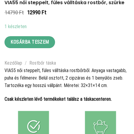
VIA55 női steppelt, füles válltáska rostbőr, szürke
Original
Current
14790
Ft
12990
Ft
price
price
was:
is:
1 készleten
14790 Ft.
12990 Ft.
KOSÁRBA TESZEM
Kezdőlap
/
Rostbőr táska
VIA55 női steppelt, füles válltáska rostbőrből. Anyaga vastagabb,
puha és félmerev. Belül osztott, 2 cipzáras és 1 benyúlós zseb.
Tartozéka egy hosszú vállpánt. Méretei: 32×31×14 cm.
Csak készleten lévő termékeket találsz a táskacenteren.