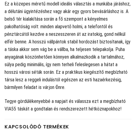
Ez a közepes méretű modell ideális választás a munkába járáshoz,
a délutáni ügyintézéshez vagy akár egy gyors bevásárláshoz is. A
belső tér kialakítása során a fő szempont a kényelmes
pakolhatóság volt: minden alapvető holmi, a telefontól és
pénztárcától kezdve a neszesszeren át az iratokig, gond nélkül
elfér benne. A hosszú vállpántok stabil hordozást biztosítanak, így
a táska akkor sem vág be a vállba, ha teljesen telepakolja. Puha
anyagának köszönhetően könnyen alkalmazkodik a tartalmához,
súlya pedig minimális, így nem terheli feleslegesen a hátat a
hosszú városi séták során. Ez a praktikus kiegészítő megbízható
társa lesz a reggeli indulástól egészen az esti hazaérkezésig,
bármilyen feladat is várjon Önre.
Tegye gördülékenyebbé a napjait és válassza ezt a megbízható
VIA55 táskát a gondtalan és rendszerezett hétköznapokhoz!
KAPCSOLÓDÓ TERMÉKEK