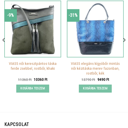
-9%
-31%
VIA55 női keresztpántos táska
VIA55 elegáns kígyóbőr mintás
ferde zsebbel, rostbőr, khaki
női kézitáska merev fazonban,
rostbőr, kék
Original
Current
Original
Current
11360
Ft
10360
Ft
13790
Ft
9490
Ft
price
price
price
price
was:
is:
was:
is:
KOSÁRBA TESZEM
KOSÁRBA TESZEM
11360 Ft.
10360 Ft.
13790 Ft.
9490 Ft.
KAPCSOLAT