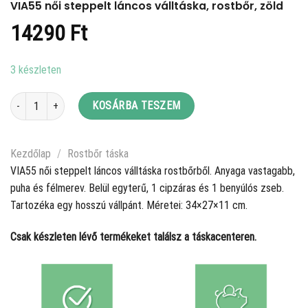
VIA55 női steppelt láncos válltáska, rostbőr, zöld
14290
Ft
3 készleten
VIA55 női steppelt láncos válltáska, rostbőr, zöld mennyiség
KOSÁRBA TESZEM
Kezdőlap
/
Rostbőr táska
VIA55 női steppelt láncos válltáska rostbőrből. Anyaga vastagabb,
puha és félmerev. Belül egyterű, 1 cipzáras és 1 benyúlós zseb.
Tartozéka egy hosszú vállpánt. Méretei: 34×27×11 cm.
Csak készleten lévő termékeket találsz a táskacenteren.