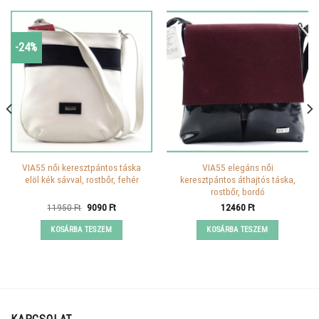
-24%
VIA55 női keresztpántos táska
VIA55 elegáns női
elöl kék sávval, rostbőr, fehér
keresztpántos áthajtós táska,
rostbőr, bordó
Original
Current
11950
Ft
9090
Ft
12460
Ft
price
price
was:
is:
KOSÁRBA TESZEM
KOSÁRBA TESZEM
11950 Ft.
9090 Ft.