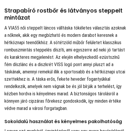
Strapabíró rostbőr és látványos steppelt
mintázat
A VIA55 női steppelt láncos válltáska tökéletes választás azoknak
a nőknek, akik egy megbízható és modern darabot keresnek a
hétköznapi teendőkhöz. A sötétzöld műbőr felületet klasszikus
rombuszmintás steppelés díszíti, ami egyszerre ad neki jó tartást
és karakteres megjelenést. Az elején elhelyezkedő ezüstszínű
fém díszlánc és a diszkrét VISS logó pont annyi pluszt ad a
táskának, amennyi remekül illik a sportosabb és a hétköznapi utcai
szettekhez is. A táska erős, fekete heveder fogantyúkkal
rendelkezik, amelyek nem vágnak be és jól bírják a terhelést, így
kézben hordva is kényelmes marad. A biztonságos tárolásról a
könnyen járó cipzáras főrekesz gondoskodik, így minden értéke
védve marad a városi forgatagban.
Sokoldalú használat és kényelmes pakolhatóság