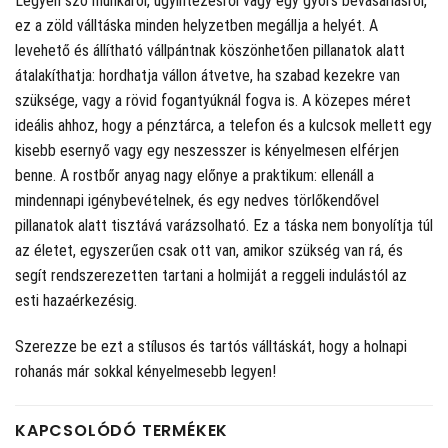
Legyen szó munkáról, ügyintézésről vagy egy gyors bevásárlásról,
ez a zöld válltáska minden helyzetben megállja a helyét. A
levehető és állítható vállpántnak köszönhetően pillanatok alatt
átalakíthatja: hordhatja vállon átvetve, ha szabad kezekre van
szüksége, vagy a rövid fogantyúknál fogva is. A közepes méret
ideális ahhoz, hogy a pénztárca, a telefon és a kulcsok mellett egy
kisebb esernyő vagy egy neszesszer is kényelmesen elférjen
benne. A rostbőr anyag nagy előnye a praktikum: ellenáll a
mindennapi igénybevételnek, és egy nedves törlőkendővel
pillanatok alatt tisztává varázsolható. Ez a táska nem bonyolítja túl
az életet, egyszerűen csak ott van, amikor szükség van rá, és
segít rendszerezetten tartani a holmiját a reggeli indulástól az
esti hazaérkezésig.
Szerezze be ezt a stílusos és tartós válltáskát, hogy a holnapi
rohanás már sokkal kényelmesebb legyen!
KAPCSOLÓDÓ TERMÉKEK