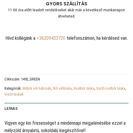
GYORS SZÁLLÍTÁS
11:00 óra előtt leadott rendeléseket akár már a következő munkanapon
átveheted.
Hívd kollégánk a
+36209433720
telefonszámon, ha kérdésed van.
Cikkszám:
1492_GREEN
Kategóriák:
Műbőr női hátizsák
,
Női válltáska
,
Rostbőr táska
,
Via55 rostbőr táska
,
Via55 táskák
LEÍRÁS
Vigyen egy kis frissességet a mindennapi megjelenésébe ezzel a
mélyzöld árnyalatú, sokoldalú kiegészítővel!