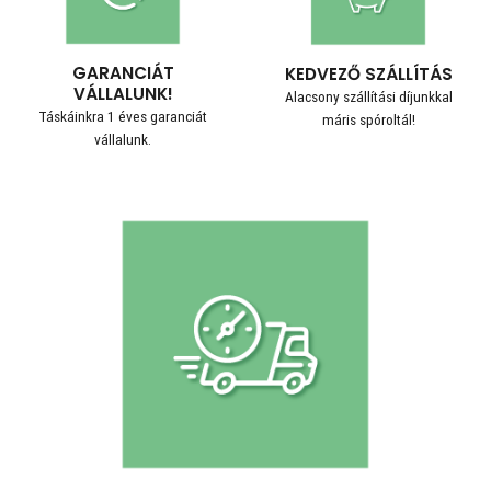
GARANCIÁT
KEDVEZŐ SZÁLLÍTÁS
VÁLLALUNK!
Alacsony szállítási díjunkkal
Táskáinkra 1 éves garanciát
máris spóroltál!
vállalunk.