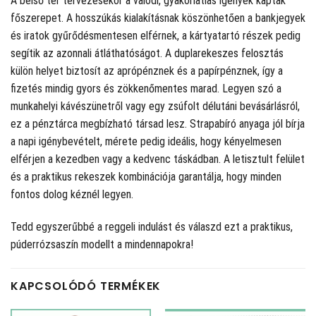
A belső tér tervezésekor a valódi, gyakorlatias igények kaptak
főszerepet. A hosszúkás kialakításnak köszönhetően a bankjegyek
és iratok gyűrődésmentesen elférnek, a kártyatartó részek pedig
segítik az azonnali átláthatóságot. A duplarekeszes felosztás
külön helyet biztosít az aprópénznek és a papírpénznek, így a
fizetés mindig gyors és zökkenőmentes marad. Legyen szó a
munkahelyi kávészünetről vagy egy zsúfolt délutáni bevásárlásról,
ez a pénztárca megbízható társad lesz. Strapabíró anyaga jól bírja
a napi igénybevételt, mérete pedig ideális, hogy kényelmesen
elférjen a kezedben vagy a kedvenc táskádban. A letisztult felület
és a praktikus rekeszek kombinációja garantálja, hogy minden
fontos dolog kéznél legyen.
Tedd egyszerűbbé a reggeli indulást és válaszd ezt a praktikus,
púderrózsaszín modellt a mindennapokra!
KAPCSOLÓDÓ TERMÉKEK