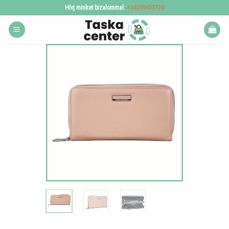
Skip
Hívj minket bizalommal:
+36209433720
to
content