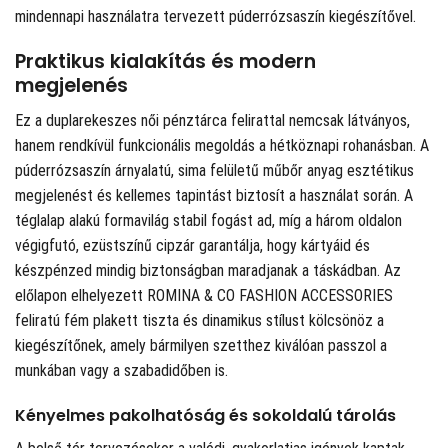
mindennapi használatra tervezett púderrózsaszín kiegészítővel.
Praktikus kialakítás és modern
megjelenés
Ez a duplarekeszes női pénztárca felirattal nemcsak látványos,
hanem rendkívül funkcionális megoldás a hétköznapi rohanásban. A
púderrózsaszín árnyalatú, sima felületű műbőr anyag esztétikus
megjelenést és kellemes tapintást biztosít a használat során. A
téglalap alakú formavilág stabil fogást ad, míg a három oldalon
végigfutó, ezüstszínű cipzár garantálja, hogy kártyáid és
készpénzed mindig biztonságban maradjanak a táskádban. Az
előlapon elhelyezett ROMINA & CO FASHION ACCESSORIES
feliratú fém plakett tiszta és dinamikus stílust kölcsönöz a
kiegészítőnek, amely bármilyen szetthez kiválóan passzol a
munkában vagy a szabadidőben is.
Kényelmes pakolhatóság és sokoldalú tárolás