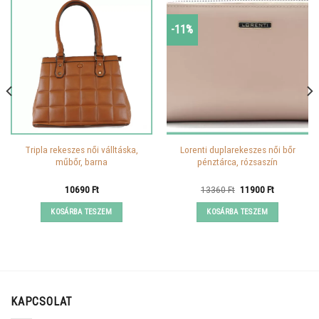
-11%
Tripla rekeszes női válltáska,
Lorenti duplarekeszes női bőr
műbőr, barna
pénztárca, rózsaszín
Original
Current
10690
Ft
13360
Ft
11900
Ft
price
price
was:
is:
KOSÁRBA TESZEM
KOSÁRBA TESZEM
13360 Ft.
11900 Ft.
KAPCSOLAT