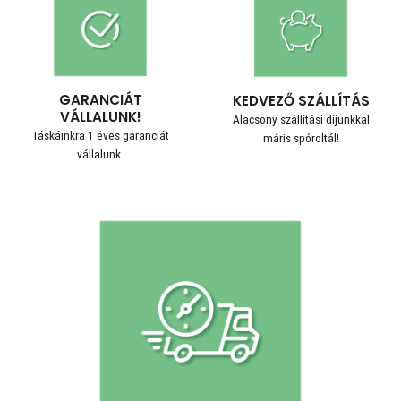
GARANCIÁT
KEDVEZŐ SZÁLLÍTÁS
VÁLLALUNK!
Alacsony szállítási díjunkkal
Táskáinkra 1 éves garanciát
máris spóroltál!
vállalunk.