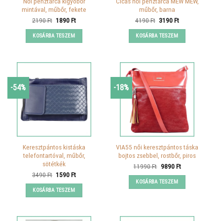
Női pénztárca kígyóbőr
Cicás női pénztárca MEW MEW,
mintával, műbőr, fekete
műbőr, barna
Original
Current
Original
Current
2190
Ft
1890
Ft
4190
Ft
3190
Ft
price
price
price
price
was:
is:
was:
is:
KOSÁRBA TESZEM
KOSÁRBA TESZEM
2190 Ft.
1890 Ft.
4190 Ft.
3190 Ft.
-54%
-18%
Keresztpántos kistáska
VIA55 női keresztpántos táska
telefontartóval, műbőr,
bojtos zsebbel, rostbőr, piros
sötétkék
Original
Current
11990
Ft
9890
Ft
price
price
Original
Current
3490
Ft
1590
Ft
was:
is:
price
price
KOSÁRBA TESZEM
11990 Ft.
9890 Ft.
was:
is:
KOSÁRBA TESZEM
3490 Ft.
1590 Ft.