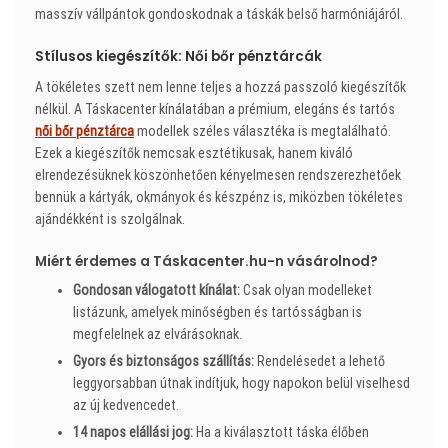
masszív vállpántok gondoskodnak a táskák belső harmóniájáról.
Stílusos kiegészítők: Női bőr pénztárcák
A tökéletes szett nem lenne teljes a hozzá passzoló kiegészítők
nélkül. A Táskacenter kínálatában a prémium, elegáns és tartós
női bőr pénztárca
modellek széles választéka is megtalálható.
Ezek a kiegészítők nemcsak esztétikusak, hanem kiváló
elrendezésüknek köszönhetően kényelmesen rendszerezhetőek
bennük a kártyák, okmányok és készpénz is, miközben tökéletes
ajándékként is szolgálnak.
Miért érdemes a Táskacenter.hu-n vásárolnod?
Gondosan válogatott kínálat:
Csak olyan modelleket
listázunk, amelyek minőségben és tartósságban is
megfelelnek az elvárásoknak.
Gyors és biztonságos szállítás:
Rendelésedet a lehető
leggyorsabban útnak indítjuk, hogy napokon belül viselhesd
az új kedvencedet.
14 napos elállási jog:
Ha a kiválasztott táska élőben