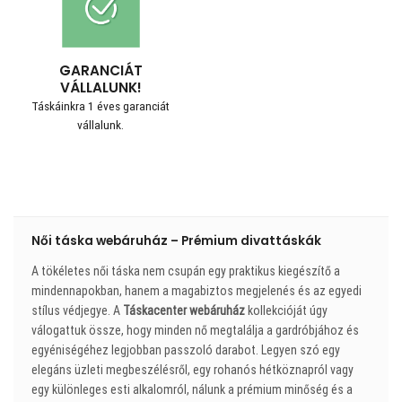
GARANCIÁT
VÁLLALUNK!
Táskáinkra 1 éves garanciát
vállalunk.
Női táska webáruház – Prémium divattáskák
A tökéletes női táska nem csupán egy praktikus kiegészítő a
mindennapokban, hanem a magabiztos megjelenés és az egyedi
stílus védjegye. A
Táskacenter webáruház
kollekcióját úgy
válogattuk össze, hogy minden nő megtalálja a gardróbjához és
egyéniségéhez legjobban passzoló darabot. Legyen szó egy
elegáns üzleti megbeszélésről, egy rohanós hétköznapról vagy
egy különleges esti alkalomról, nálunk a prémium minőség és a