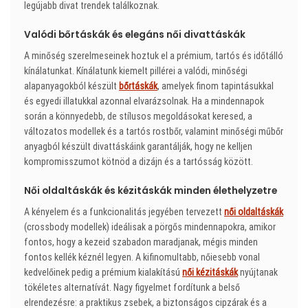
legújabb divat trendek találkoznak.
Valódi bőrtáskák és elegáns női divattáskák
A minőség szerelmeseinek hoztuk el a prémium, tartós és időtálló
kínálatunkat. Kínálatunk kiemelt pillérei a valódi, minőségi
alapanyagokból készült
bőrtáskák
, amelyek finom tapintásukkal
és egyedi illatukkal azonnal elvarázsolnak. Ha a mindennapok
során a könnyedebb, de stílusos megoldásokat keresed, a
változatos modellek és a tartós rostbőr, valamint minőségi műbőr
anyagból készült divattáskáink garantálják, hogy ne kelljen
kompromisszumot kötnöd a dizájn és a tartósság között.
Női oldaltáskák és kézitáskák minden élethelyzetre
A kényelem és a funkcionalitás jegyében tervezett
női oldaltáskák
(crossbody modellek) ideálisak a pörgős mindennapokra, amikor
fontos, hogy a kezeid szabadon maradjanak, mégis minden
fontos kellék kéznél legyen. A kifinomultabb, nőiesebb vonal
kedvelőinek pedig a prémium kialakítású
női kézitáskák
nyújtanak
tökéletes alternatívát. Nagy figyelmet fordítunk a belső
elrendezésre: a praktikus zsebek, a biztonságos cipzárak és a