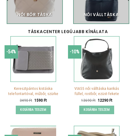
NŐI BŐR TÁSKA
NŐI VÁLLTÁSKA
TÁSKACENTER LEGÚJABB KÍNÁLATA
-54%
-10%
Keresztpántos kistáska
VIA55 női válltáska karikás
telefontartóval, műbőr, szürke
füllel, rostbőr, ezüst-fekete
Original
Current
Original
Current
3490
Ft
1590
Ft
13690
Ft
12290
Ft
price
price
price
price
was:
is:
was:
is:
KOSÁRBA TESZEM
KOSÁRBA TESZEM
3490 Ft.
1590 Ft.
13690 Ft.
12290 Ft.