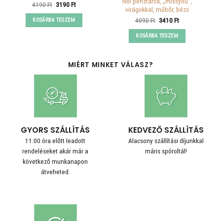
Női pénztárca, „missyou”,
Original
Current
4190
Ft
3190
Ft
virágokkal, műbőr, bézs
price
price
was:
is:
Original
Current
4090
Ft
3410
Ft
KOSÁRBA TESZEM
4190 Ft.
3190 Ft.
price
price
was:
is:
KOSÁRBA TESZEM
4090 Ft.
3410 Ft.
MIÉRT MINKET VÁLASZ?
GYORS SZÁLLÍTÁS
KEDVEZŐ SZÁLLÍTÁS
11:00 óra előtt leadott
Alacsony szállítási díjunkkal
rendeléseket akár már a
máris spóroltál!
következő munkanapon
átveheted.