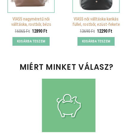
VIA55 nagyméretű női
VIA55 női válltáska karikás
válltáska, rostbőr, bézs
füllel, rostbőr, ezüst-fekete
Original
Current
Original
Current
16065
Ft
12890
Ft
13690
Ft
12290
Ft
price
price
price
price
was:
is:
was:
is:
KOSÁRBA TESZEM
KOSÁRBA TESZEM
16065 Ft.
12890 Ft.
13690 Ft.
12290 Ft.
MIÉRT MINKET VÁLASZ?