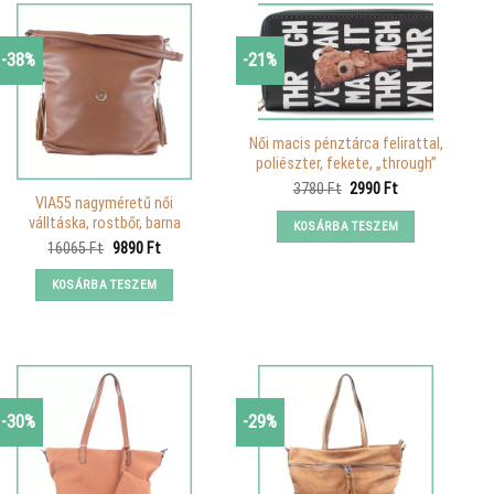
-38%
-21%
Női macis pénztárca felirattal,
poliészter, fekete, „through”
Original
Current
3780
Ft
2990
Ft
VIA55 nagyméretű női
price
price
was:
is:
válltáska, rostbőr, barna
KOSÁRBA TESZEM
3780 Ft.
2990 Ft.
Original
Current
16065
Ft
9890
Ft
price
price
was:
is:
KOSÁRBA TESZEM
16065 Ft.
9890 Ft.
-30%
-29%