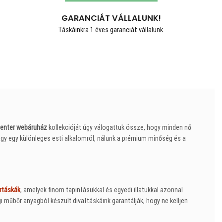
GARANCIÁT VÁLLALUNK!
Táskáinkra 1 éves garanciát vállalunk.
enter webáruház
kollekcióját úgy válogattuk össze, hogy minden nő
gy egy különleges esti alkalomról, nálunk a prémium minőség és a
rtáskák
, amelyek finom tapintásukkal és egyedi illatukkal azonnal
műbőr anyagból készült divattáskáink garantálják, hogy ne kelljen