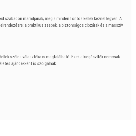
eid szabadon maradjanak, mégis minden fontos kellék kéznél legyen. A
ő elrendezésre: a praktikus zsebek, a biztonságos cipzárak és a masszív
llek széles választéka is megtalálható. Ezek a kiegészítők nemcsak
etes ajándékként is szolgálnak.