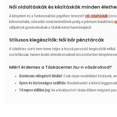
Női oldaltáskák és kézitáskák minden élethe
A kényelem és a funkcionalitás jegyében tervezett
női oldaltáskák
(cross
kifinomultabb, nőiesebb vonal kedvelőinek pedig a prémium kialakítású
n
vállpántok gondoskodnak a táskák belső harmóniájáról.
Stílusos kiegészítők: Női bőr pénztárcák
A tökéletes szett nem lenne teljes a hozzá passzoló kiegészítők nélkül
esztétikusak, hanem kiváló elrendezésüknek köszönhetően kényelmesen 
Miért érdemes a Táskacenter.hu-n vásárolnod?
Gondosan válogatott kínálat:
Csak olyan modelleket listázunk, a
Gyors és biztonságos szállítás:
Rendelésedet a lehető leggyorsabb
14 napos elállási jog:
Ha a kiválasztott táska élőben mégsem pas