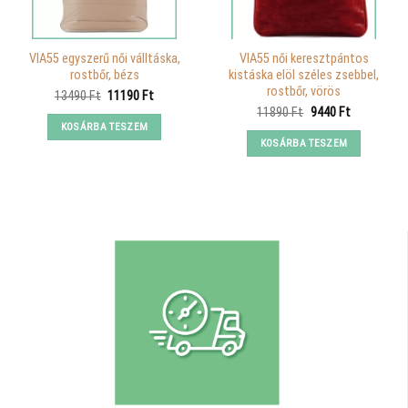
VIA55 egyszerű női válltáska,
VIA55 női keresztpántos
rostbőr, bézs
kistáska elöl széles zsebbel,
rostbőr, vörös
Original
Current
13490
Ft
11190
Ft
price
price
Original
Current
11890
Ft
9440
Ft
was:
is:
price
price
KOSÁRBA TESZEM
13490 Ft.
11190 Ft.
was:
is:
KOSÁRBA TESZEM
11890 Ft.
9440 Ft.