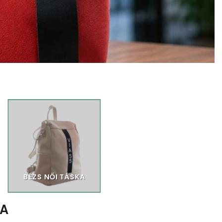
BÉZS NŐI TÁSKA
TA