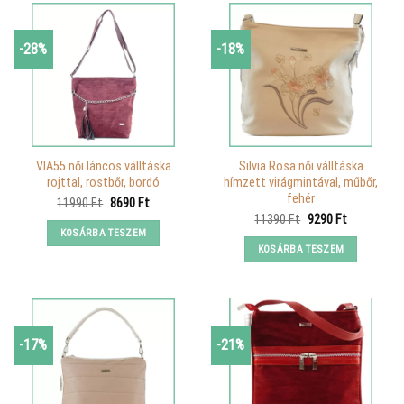
-28%
-18%
VIA55 női láncos válltáska
Silvia Rosa női válltáska
rojttal, rostbőr, bordó
hímzett virágmintával, műbőr,
fehér
Original
Current
11990
Ft
8690
Ft
price
price
Original
Current
11390
Ft
9290
Ft
was:
is:
price
price
KOSÁRBA TESZEM
11990 Ft.
8690 Ft.
was:
is:
KOSÁRBA TESZEM
11390 Ft.
9290 Ft.
-17%
-21%