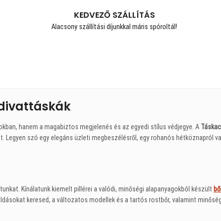
KEDVEZŐ SZÁLLÍTÁS
Alacsony szállítási díjunkkal máris spóroltál!
divattáskák
okban, hanem a magabiztos megjelenés és az egyedi stílus védjegye. A
Táskac
. Legyen szó egy elegáns üzleti megbeszélésről, egy rohanós hétköznapról va
unkat. Kínálatunk kiemelt pillérei a valódi, minőségi alapanyagokból készült
bő
ásokat keresed, a változatos modellek és a tartós rostbőr, valamint minőségi 