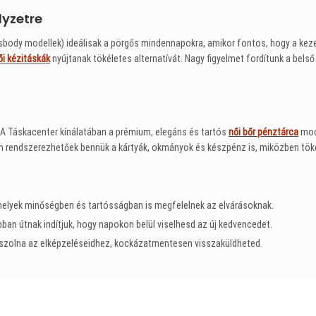
lyzetre
body modellek) ideálisak a pörgős mindennapokra, amikor fontos, hogy a kez
ői kézitáskák
nyújtanak tökéletes alternatívát. Nagy figyelmet fordítunk a bels
. A Táskacenter kínálatában a prémium, elegáns és tartós
női bőr pénztárca
mode
rendszerezhetőek bennük a kártyák, okmányok és készpénz is, miközben tökél
melyek minőségben és tartósságban is megfelelnek az elvárásoknak.
an útnak indítjuk, hogy napokon belül viselhesd az új kedvencedet.
szolna az elképzeléseidhez, kockázatmentesen visszaküldheted.