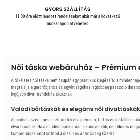
GYORS SZÁLLÍTÁS
11:00 óra előtt leadott rendeléseket akár már a következő
munkanapon átveheted.
Női táska webáruház – Prémium 
A tökéletes női táska nem csupán egy praktikus kiegészítő a mindennap
megtalálja a gardróbjához és egyéniségéhez legjobban passzoló darabot
legújabb divat trendek találkoznak.
Valódi bőrtáskák és elegáns női divattáskák
A minőség szerelmeseinek hoztuk el a prémium, tartós és időtálló kínálat
elvarázsolnak. Ha a mindennapok során a könnyedebb, de stílusos megold
kompromisszumot kötnöd a dizájn és a tartósság között.