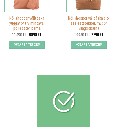
Női shopper válltáska
Női shopper válltáska elöl
lyuggatott V mintával,
széles zsebbel, műbőr,
poliészter, barna
világosbarna
Original
Current
Original
Current
11490
Ft
8090
Ft
10980
Ft
7790
Ft
price
price
price
price
was:
is:
was:
is:
KOSÁRBA TESZEM
KOSÁRBA TESZEM
11490 Ft.
8090 Ft.
10980 Ft.
7790 Ft.