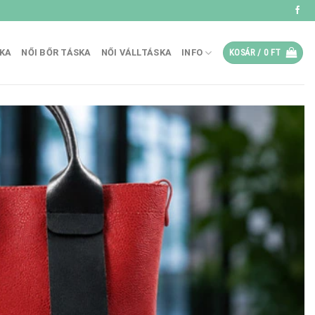
SKA
NŐI BŐR TÁSKA
NŐI VÁLLTÁSKA
INFO
KOSÁR /
0
FT