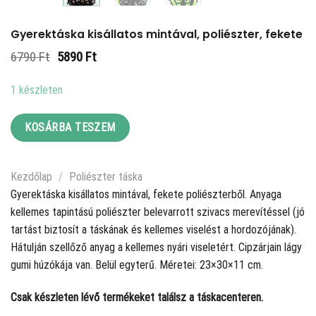
Gyerektáska kisállatos mintával, poliészter, fekete
Original
Current
6790
Ft
5890
Ft
price
price
was:
is:
1 készleten
6790 Ft.
5890 Ft.
KOSÁRBA TESZEM
Kezdőlap
/
Poliészter táska
Gyerektáska kisállatos mintával, fekete poliészterből. Anyaga
kellemes tapintású poliészter belevarrott szivacs merevítéssel (jó
tartást biztosít a táskának és kellemes viselést a hordozójának).
Hátulján szellőző anyag a kellemes nyári viseletért. Cipzárjain lágy
gumi húzókája van. Belül egyterű. Méretei: 23×30×11 cm.
Csak készleten lévő termékeket találsz a táskacenteren.