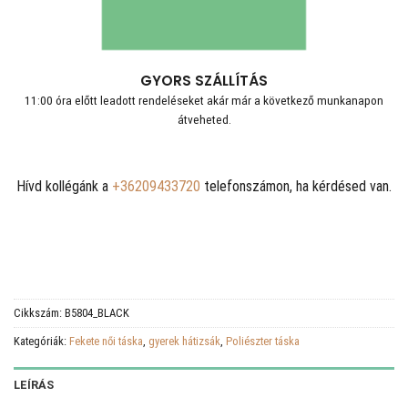
GYORS SZÁLLÍTÁS
11:00 óra előtt leadott rendeléseket akár már a következő munkanapon
átveheted.
Hívd kollégánk a
+36209433720
telefonszámon, ha kérdésed van.
Cikkszám:
B5804_BLACK
Kategóriák:
Fekete női táska
,
gyerek hátizsák
,
Poliészter táska
LEÍRÁS