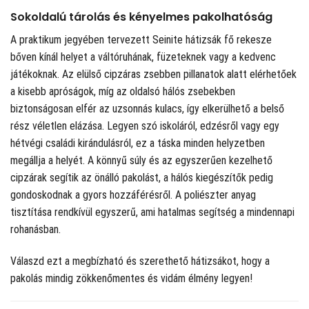
Sokoldalú tárolás és kényelmes pakolhatóság
A praktikum jegyében tervezett Seinite hátizsák fő rekesze
bőven kínál helyet a váltóruhának, füzeteknek vagy a kedvenc
játékoknak. Az elülső cipzáras zsebben pillanatok alatt elérhetőek
a kisebb apróságok, míg az oldalsó hálós zsebekben
biztonságosan elfér az uzsonnás kulacs, így elkerülhető a belső
rész véletlen elázása. Legyen szó iskoláról, edzésről vagy egy
hétvégi családi kirándulásról, ez a táska minden helyzetben
megállja a helyét. A könnyű súly és az egyszerűen kezelhető
cipzárak segítik az önálló pakolást, a hálós kiegészítők pedig
gondoskodnak a gyors hozzáférésről. A poliészter anyag
tisztítása rendkívül egyszerű, ami hatalmas segítség a mindennapi
rohanásban.
Válaszd ezt a megbízható és szerethető hátizsákot, hogy a
pakolás mindig zökkenőmentes és vidám élmény legyen!