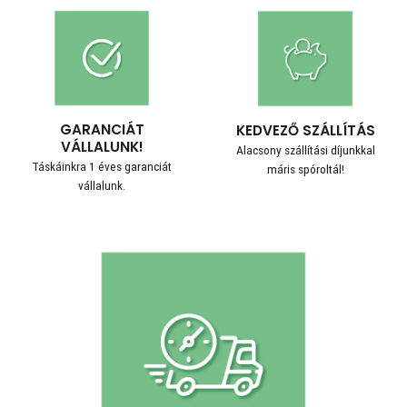
GARANCIÁT
KEDVEZŐ SZÁLLÍTÁS
VÁLLALUNK!
Alacsony szállítási díjunkkal
Táskáinkra 1 éves garanciát
máris spóroltál!
vállalunk.