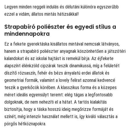
Legyen minden reggeli indulás és délutáni különóra egyszerűbb
ezzel a vidám, állatos mintás hátizsákkal!
Strapabíró poliészter és egyedi stílus a
mindennapokra
Ez a fekete gyerektáska kisállatos mintával nemcsak látványos,
hanem a strapabíró poliészter anyagnak köszönhetően a játszótéri
kalandokat és az iskolai hajtást is remekül bírja. Az éjfekete
alapszínt élénkzöld cipzárak teszik dinamikussá, míg a felületét
díszítő rózsaszín, fehér és bézs árnyalatú erdei állatok és
geometriai formák, valamint a lovely felirat azonnal kedvencé
teszik a gyerkőcök körében. A klasszikus forma és a közepes
méret ideális egyensúlyt teremt: elég tágas a legfontosabb
dolgoknak, de nem nehezíti el a hátat. A tartós kialakítás
biztosítja, hogy a táska hosszú ideig megőrizze formáját és
színét, még intenzív használat mellett is, így kiváló választás a
pörgős hétköznapokra.