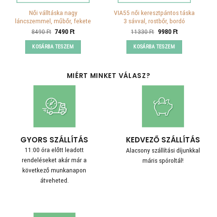
Női válltáska nagy
VIA55 női keresztpántos táska
láncszemmel, műbőr, fekete
3 sávval, rostbőr, bordó
Original
Current
Original
Current
8490
Ft
7490
Ft
11330
Ft
9980
Ft
price
price
price
price
was:
is:
was:
is:
KOSÁRBA TESZEM
KOSÁRBA TESZEM
8490 Ft.
7490 Ft.
11330 Ft.
9980 Ft.
MIÉRT MINKET VÁLASZ?
GYORS SZÁLLÍTÁS
KEDVEZŐ SZÁLLÍTÁS
11:00 óra előtt leadott
Alacsony szállítási díjunkkal
rendeléseket akár már a
máris spóroltál!
következő munkanapon
átveheted.