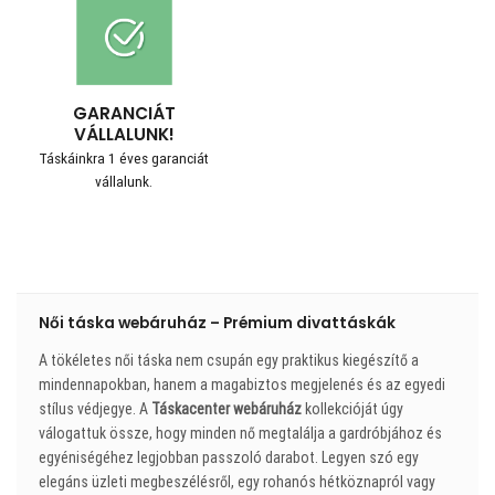
GARANCIÁT
VÁLLALUNK!
Táskáinkra 1 éves garanciát
vállalunk.
Női táska webáruház – Prémium divattáskák
A tökéletes női táska nem csupán egy praktikus kiegészítő a
mindennapokban, hanem a magabiztos megjelenés és az egyedi
stílus védjegye. A
Táskacenter webáruház
kollekcióját úgy
válogattuk össze, hogy minden nő megtalálja a gardróbjához és
egyéniségéhez legjobban passzoló darabot. Legyen szó egy
elegáns üzleti megbeszélésről, egy rohanós hétköznapról vagy