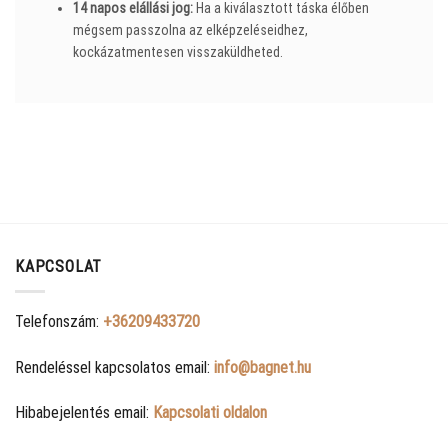
14 napos elállási jog:
Ha a kiválasztott táska élőben
mégsem passzolna az elképzeléseidhez,
kockázatmentesen visszaküldheted.
KAPCSOLAT
Telefonszám:
+36209433720
Rendeléssel kapcsolatos email:
info@bagnet.hu
Hibabejelentés email:
Kapcsolati oldalon