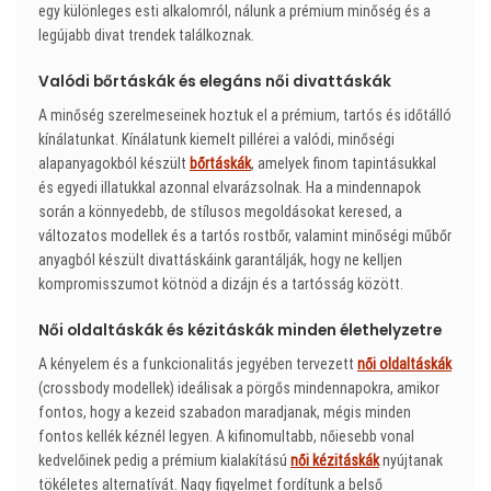
egy különleges esti alkalomról, nálunk a prémium minőség és a
legújabb divat trendek találkoznak.
Valódi bőrtáskák és elegáns női divattáskák
A minőség szerelmeseinek hoztuk el a prémium, tartós és időtálló
kínálatunkat. Kínálatunk kiemelt pillérei a valódi, minőségi
alapanyagokból készült
bőrtáskák
, amelyek finom tapintásukkal
és egyedi illatukkal azonnal elvarázsolnak. Ha a mindennapok
során a könnyedebb, de stílusos megoldásokat keresed, a
változatos modellek és a tartós rostbőr, valamint minőségi műbőr
anyagból készült divattáskáink garantálják, hogy ne kelljen
kompromisszumot kötnöd a dizájn és a tartósság között.
Női oldaltáskák és kézitáskák minden élethelyzetre
A kényelem és a funkcionalitás jegyében tervezett
női oldaltáskák
(crossbody modellek) ideálisak a pörgős mindennapokra, amikor
fontos, hogy a kezeid szabadon maradjanak, mégis minden
fontos kellék kéznél legyen. A kifinomultabb, nőiesebb vonal
kedvelőinek pedig a prémium kialakítású
női kézitáskák
nyújtanak
tökéletes alternatívát. Nagy figyelmet fordítunk a belső