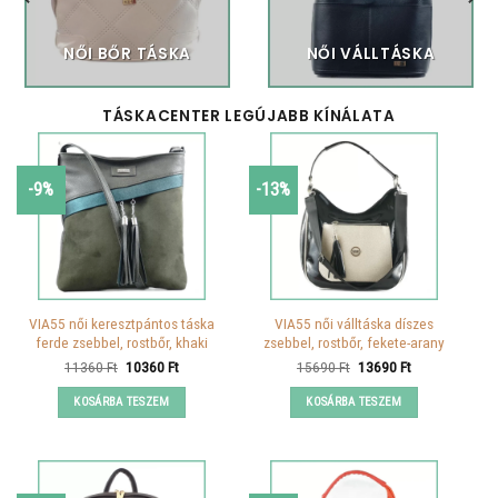
NŐI BŐR TÁSKA
NŐI VÁLLTÁSKA
TÁSKACENTER LEGÚJABB KÍNÁLATA
-9%
-13%
VIA55 női keresztpántos táska
VIA55 női válltáska díszes
ferde zsebbel, rostbőr, khaki
zsebbel, rostbőr, fekete-arany
Original
Current
Original
Current
11360
Ft
10360
Ft
15690
Ft
13690
Ft
price
price
price
price
was:
is:
was:
is:
KOSÁRBA TESZEM
KOSÁRBA TESZEM
11360 Ft.
10360 Ft.
15690 Ft.
13690 Ft.