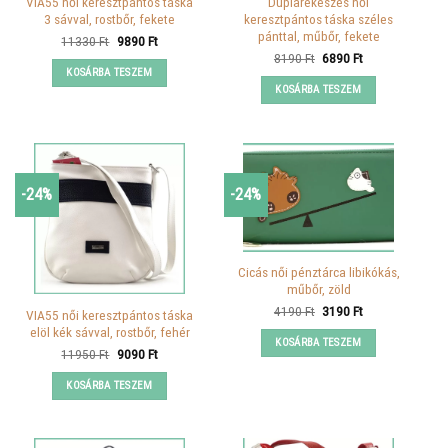
VIA55 női keresztpántos táska
Duplarekeszes női
3 sávval, rostbőr, fekete
keresztpántos táska széles
pánttal, műbőr, fekete
Original
Current
11330
Ft
9890
Ft
price
price
Original
Current
8190
Ft
6890
Ft
was:
is:
price
price
KOSÁRBA TESZEM
11330 Ft.
9890 Ft.
was:
is:
KOSÁRBA TESZEM
8190 Ft.
6890 Ft.
-24%
-24%
Cicás női pénztárca libikókás,
műbőr, zöld
Original
Current
4190
Ft
3190
Ft
VIA55 női keresztpántos táska
price
price
elöl kék sávval, rostbőr, fehér
was:
is:
KOSÁRBA TESZEM
4190 Ft.
3190 Ft.
Original
Current
11950
Ft
9090
Ft
price
price
was:
is:
KOSÁRBA TESZEM
11950 Ft.
9090 Ft.