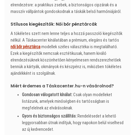
elrendezésre: a praktikus zsebek, a biztonságos cipzárak és a
masszív vállpántok gondoskodnak a táskák belső harmóniájáról.
Stílusos kiegészítők: Női bőr pénztárcák
A tökéletes szett nem lenne teljes a hozzá passzoló kiegészítők
nélkül. A Táskacenter kínálatában a prémium, elegáns és tartós
női bőr pénztárca
modellek széles választéka is megtalálható.
Ezek a kiegészítők nemcsak esztétikusak, hanem kiváló
elrendezésüknek köszönhetően kényelmesen rendszerezhetőek
bennük a kártyák, okmányok és készpénz is, miközben tökéletes
ajándékként is szolgálnak.
Miért érdemes a Táskacenter.hu-n vásárolnod?
Gondosan válogatott kínálat:
Csak olyan modelleket
listázunk, amelyek minőségben és tartósságban is
megfelelnek az elvárásoknak.
Gyors és biztonságos szállítás:
Rendelésedet a lehető
leggyorsabban útnak indítjuk, hogy napokon belül viselhesd
az új kedvencedet.