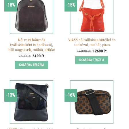
-18%
-15%
Női mini hátizsák
VIA55 női válltáska kötéllel és
(válltáskaként is hordható),
karikával, rostbőr, piros
elöl nagy zseb, műbőr, szürke
Original
Current
14890
Ft
12690
Ft
price
price
Original
Current
7590
Ft
6190
Ft
was:
is:
price
price
KOSÁRBA TESZEM
14890 Ft.
12690 Ft.
was:
is:
KOSÁRBA TESZEM
7590 Ft.
6190 Ft.
-13%
-16%