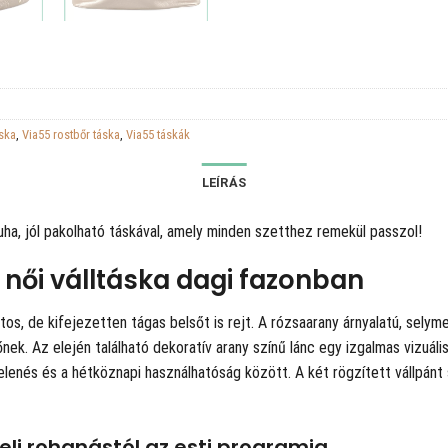
áska
,
Via55 rostbőr táska
,
Via55 táskák
LEÍRÁS
ha, jól pakolható táskával, amely minden szetthez remekül passzol!
 női válltáska dagi fazonban
tos, de kifejezetten tágas belsőt is rejt. A rózsaarany árnyalatú, sel
őnek. Az elején található dekoratív arany színű lánc egy izgalmas vizuáli
nés és a hétköznapi használhatóság között. A két rögzített vállpánt sta
eli rohanástól az esti programig