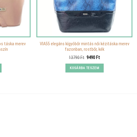
os táska merev
VIA55 elegáns kígyóbőr mintás női kézitáska merev
aszín
fazonban, rostbőr, kék
Original
Current
13790
Ft
9490
Ft
price
price
was:
is:
KOSÁRBA TESZEM
13790 Ft.
9490 Ft.