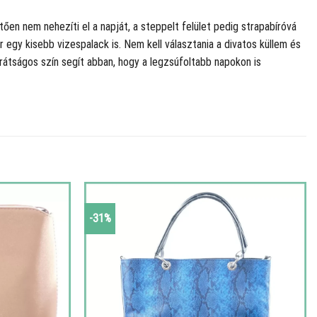
tően nem nehezíti el a napját, a steppelt felület pedig strapabíróvá
r egy kisebb vizespalack is. Nem kell választania a divatos küllem és
rátságos szín segít abban, hogy a legzsúfoltabb napokon is
-31%