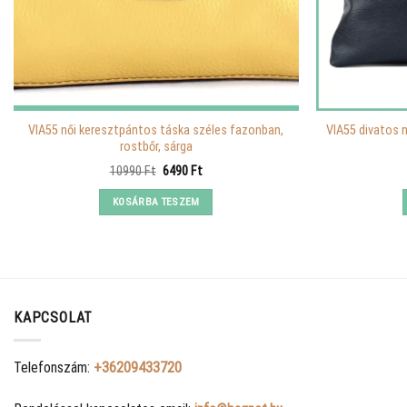
VIA55 női keresztpántos táska széles fazonban,
VIA55 divatos n
rostbőr, sárga
Original
Current
10990
Ft
6490
Ft
price
price
was:
is:
KOSÁRBA TESZEM
10990 Ft.
6490 Ft.
KAPCSOLAT
Telefonszám:
+36209433720