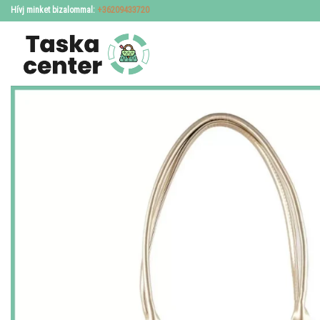
Skip
Hívj minket bizalommal:
+36209433720
to
content