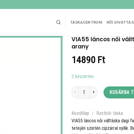
TÁSKACENTRUM
NŐI DIVATTÁ
VIA55 láncos női váll
arany
14890
Ft
2 készleten
VIA55 láncos női válltáska dagi faz
KOSÁRBA 
Kezdőlap
/
Rostbőr táska
VIA55 láncos női válltáska dagi f
tetején szintén cipzárral nyílik. 