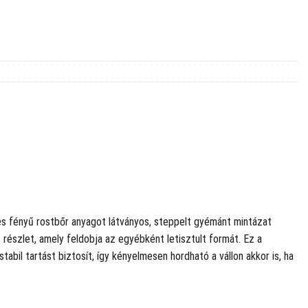
ymes fényű rostbőr anyagot látványos, steppelt gyémánt mintázat
s részlet, amely feldobja az egyébként letisztult formát. Ez a
bil tartást biztosít, így kényelmesen hordható a vállon akkor is, ha