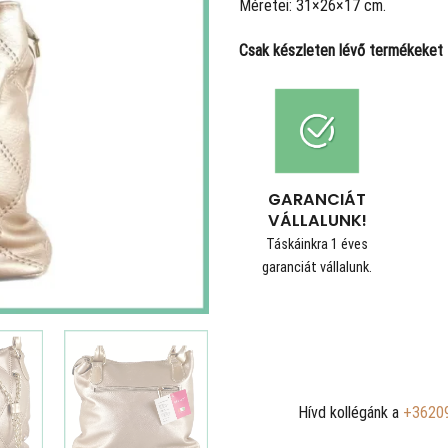
Méretei: 31×26×17 cm.
Csak készleten lévő termékeket t
GARANCIÁT
VÁLLALUNK!
Táskáinkra 1 éves
garanciát vállalunk.
Hívd kollégánk a
+3620