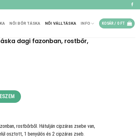
SKA
NŐI BŐR TÁSKA
NŐI VÁLLTÁSKA
INFO
KOSÁR /
0
FT
táska dagi fazonban, rostbőr,
onban, rostbőr, arany mennyiség
TESZEM
azonban, rostbőrből. Hátulján cipzáras zsebe van,
Belül osztott, 1 benyúlós és 2 cipzáras zseb.