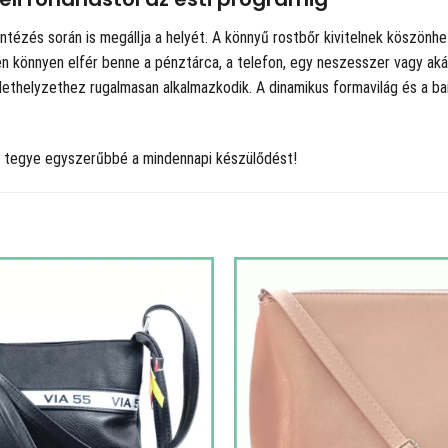
ntézés során is megállja a helyét. A könnyű rostbőr kivitelnek köszönhe
vén könnyen elfér benne a pénztárca, a telefon, egy neszesszer vagy aká
ethelyzethez rugalmasan alkalmazkodik. A dinamikus formavilág és a ba
 és tegye egyszerűbbé a mindennapi készülődést!