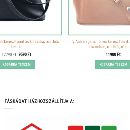
ői keresztpántos kistáska, rostbőr,
VIA55 elegáns női kis keresztpánt
fekete
fazonban, rostbőr, rózs
Original
Current
12790
Ft
9590
Ft
11900
Ft
price
price
was:
is:
KOSÁRBA TESZEM
KOSÁRBA TESZEM
12790 Ft.
9590 Ft.
TÁSKÁDAT HÁZHOZSZÁLLÍTJA A: