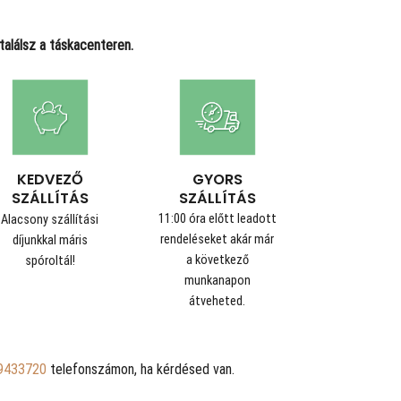
alálsz a táskacenteren.
GYORS
KEDVEZŐ
SZÁLLÍTÁS
SZÁLLÍTÁS
11:00 óra előtt leadott
Alacsony szállítási
rendeléseket akár már
díjunkkal máris
a következő
spóroltál!
munkanapon
átveheted.
9433720
telefonszámon, ha kérdésed van.