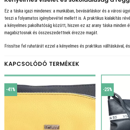
Ez a táska igazi mindenes: a munkában, bevásárláskor és a városi ügyi
teszi a folyamatos igénybevétel mellett is. A praktikus kialakítás ré
a kényelmes pakolhatóság között, hiszen ez az arany táska minden él
magabiztosnak és összeszedettnek érezze magát.
Frissítse fel ruhatárát ezzel a kényelmes és praktikus válltáskával,
KAPCSOLÓDÓ TERMÉKEK
-41%
-25%