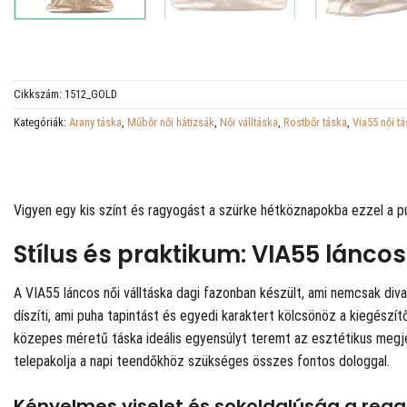
Cikkszám:
1512_GOLD
Kategóriák:
Arany táska
,
Műbőr női hátizsák
,
Női válltáska
,
Rostbőr táska
,
Via55 női t
Vigyen egy kis színt és ragyogást a szürke hétköznapokba ezzel a pu
Stílus és praktikum: VIA55 láncos
A VIA55 láncos női válltáska dagi fazonban készült, ami nemcsak diva
díszíti, ami puha tapintást és egyedi karaktert kölcsönöz a kiegészít
közepes méretű táska ideális egyensúlyt teremt az esztétikus megjele
telepakolja a napi teendőkhöz szükséges összes fontos dologgal.
Kényelmes viselet és sokoldalúság a regg