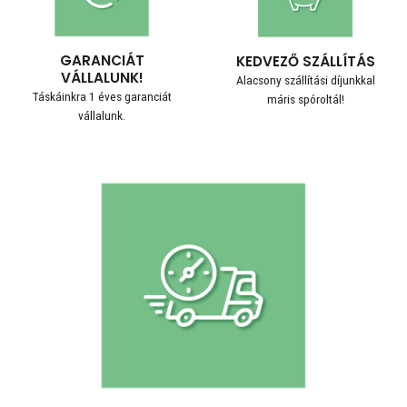
GARANCIÁT
KEDVEZŐ SZÁLLÍTÁS
VÁLLALUNK!
Alacsony szállítási díjunkkal
Táskáinkra 1 éves garanciát
máris spóroltál!
vállalunk.