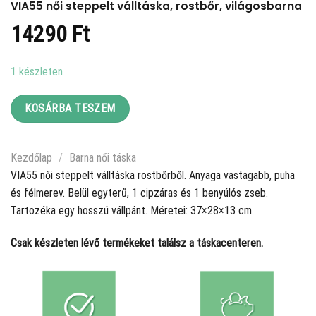
VIA55 női steppelt válltáska, rostbőr, világosbarna
14290
Ft
1 készleten
KOSÁRBA TESZEM
Kezdőlap
/
Barna női táska
VIA55 női steppelt válltáska rostbőrből. Anyaga vastagabb, puha
és félmerev. Belül egyterű, 1 cipzáras és 1 benyúlós zseb.
Tartozéka egy hosszú vállpánt. Méretei: 37×28×13 cm.
Csak készleten lévő termékeket találsz a táskacenteren.