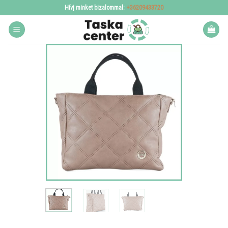
Skip
Hívj minket bizalommal:
+36209433720
to
content