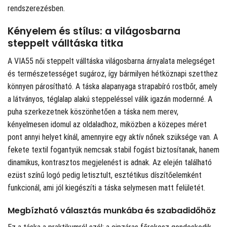
rendszerezésben.
Kényelem és stílus: a világosbarna
steppelt válltáska titka
A VIA55 női steppelt válltáska világosbarna árnyalata melegséget
és természetességet sugároz, így bármilyen hétköznapi szetthez
könnyen párosítható. A táska alapanyaga strapabíró rostbőr, amely
a látványos, téglalap alakú steppeléssel válik igazán modernné. A
puha szerkezetnek köszönhetően a táska nem merev,
kényelmesen idomul az oldaladhoz, miközben a közepes méret
pont annyi helyet kínál, amennyire egy aktív nőnek szüksége van. A
fekete textil fogantyúk nemcsak stabil fogást biztosítanak, hanem
dinamikus, kontrasztos megjelenést is adnak. Az elején található
ezüst színű logó pedig letisztult, esztétikus díszítőelemként
funkcionál, ami jól kiegészíti a táska selymesen matt felületét.
Megbízható választás munkába és szabadidőhöz