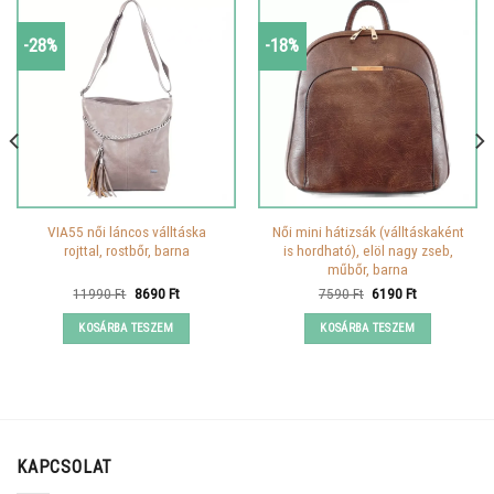
-28%
-18%
VIA55 női láncos válltáska
Női mini hátizsák (válltáskaként
rojttal, rostbőr, barna
is hordható), elöl nagy zseb,
műbőr, barna
Original
Current
Original
Current
11990
Ft
8690
Ft
7590
Ft
6190
Ft
price
price
price
price
was:
is:
was:
is:
KOSÁRBA TESZEM
KOSÁRBA TESZEM
11990 Ft.
8690 Ft.
7590 Ft.
6190 Ft.
KAPCSOLAT