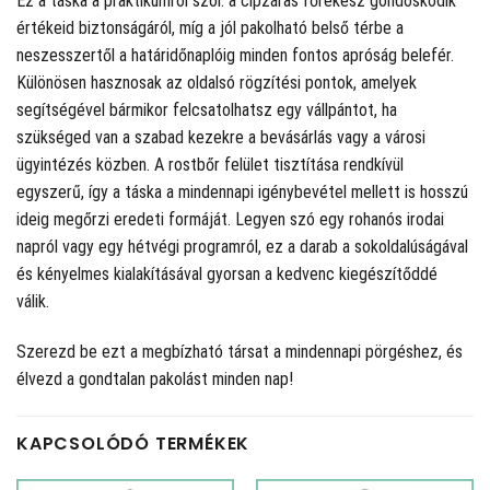
Ez a táska a praktikumról szól: a cipzáras főrekesz gondoskodik
értékeid biztonságáról, míg a jól pakolható belső térbe a
neszesszertől a határidőnaplóig minden fontos apróság belefér.
Különösen hasznosak az oldalsó rögzítési pontok, amelyek
segítségével bármikor felcsatolhatsz egy vállpántot, ha
szükséged van a szabad kezekre a bevásárlás vagy a városi
ügyintézés közben. A rostbőr felület tisztítása rendkívül
egyszerű, így a táska a mindennapi igénybevétel mellett is hosszú
ideig megőrzi eredeti formáját. Legyen szó egy rohanós irodai
napról vagy egy hétvégi programról, ez a darab a sokoldalúságával
és kényelmes kialakításával gyorsan a kedvenc kiegészítőddé
válik.
Szerezd be ezt a megbízható társat a mindennapi pörgéshez, és
élvezd a gondtalan pakolást minden nap!
KAPCSOLÓDÓ TERMÉKEK