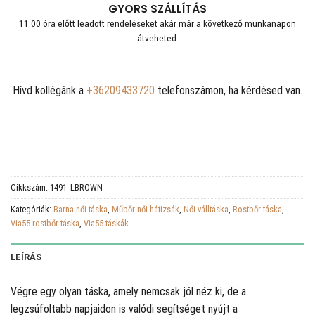
GYORS SZÁLLÍTÁS
11:00 óra előtt leadott rendeléseket akár már a következő munkanapon
átveheted.
Hívd kollégánk a
+36209433720
telefonszámon, ha kérdésed van.
Cikkszám:
1491_LBROWN
Kategóriák:
Barna női táska
,
Műbőr női hátizsák
,
Női válltáska
,
Rostbőr táska
,
Via55 rostbőr táska
,
Via55 táskák
LEÍRÁS
Végre egy olyan táska, amely nemcsak jól néz ki, de a
legzsúfoltabb napjaidon is valódi segítséget nyújt a