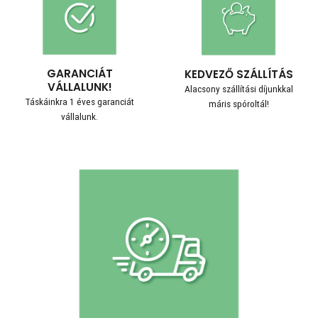
GARANCIÁT
KEDVEZŐ SZÁLLÍTÁS
VÁLLALUNK!
Alacsony szállítási díjunkkal
Táskáinkra 1 éves garanciát
máris spóroltál!
vállalunk.