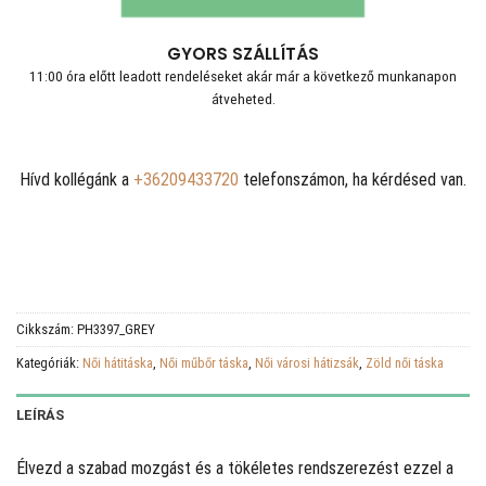
GYORS SZÁLLÍTÁS
11:00 óra előtt leadott rendeléseket akár már a következő munkanapon
átveheted.
Hívd kollégánk a
+36209433720
telefonszámon, ha kérdésed van.
Cikkszám:
PH3397_GREY
Kategóriák:
Női hátitáska
,
Női műbőr táska
,
Női városi hátizsák
,
Zöld női táska
LEÍRÁS
Élvezd a szabad mozgást és a tökéletes rendszerezést ezzel a