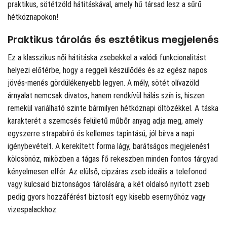
praktikus, sötétzöld hátitáskával, amely hű társad lesz a sűrű
hétköznapokon!
Praktikus tárolás és esztétikus megjelenés
Ez a klasszikus női hátitáska zsebekkel a valódi funkcionalitást
helyezi előtérbe, hogy a reggeli készülődés és az egész napos
jövés-menés gördülékenyebb legyen. A mély, sötét olívazöld
árnyalat nemcsak divatos, hanem rendkívül hálás szín is, hiszen
remekül variálható szinte bármilyen hétköznapi öltözékkel. A táska
karakterét a szemcsés felületű műbőr anyag adja meg, amely
egyszerre strapabíró és kellemes tapintású, jól bírva a napi
igénybevételt. A kerekített forma lágy, barátságos megjelenést
kölcsönöz, miközben a tágas fő rekeszben minden fontos tárgyad
kényelmesen elfér. Az elülső, cipzáras zseb ideális a telefonod
vagy kulcsaid biztonságos tárolására, a két oldalsó nyitott zseb
pedig gyors hozzáférést biztosít egy kisebb esernyőhöz vagy
vizespalackhoz.