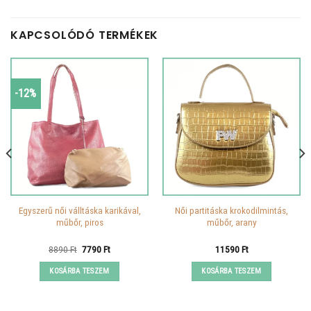
KAPCSOLÓDÓ TERMÉKEK
-12%
Egyszerű női válltáska karikával,
Női partitáska krokodilmintás,
műbőr, piros
műbőr, arany
Original
Current
8890
Ft
7790
Ft
11590
Ft
price
price
was:
is:
KOSÁRBA TESZEM
KOSÁRBA TESZEM
8890 Ft.
7790 Ft.