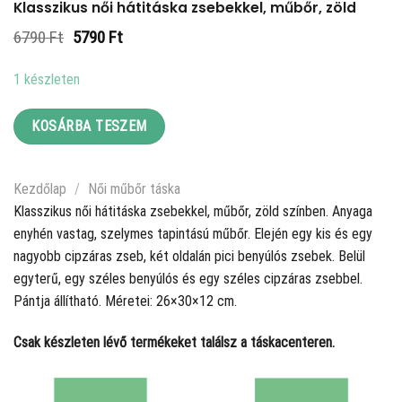
Klasszikus női hátitáska zsebekkel, műbőr, zöld
Original
Current
6790
Ft
5790
Ft
price
price
was:
is:
1 készleten
6790 Ft.
5790 Ft.
KOSÁRBA TESZEM
Kezdőlap
/
Női műbőr táska
Klasszikus női hátitáska zsebekkel, műbőr, zöld színben. Anyaga
enyhén vastag, szelymes tapintású műbőr. Elején egy kis és egy
nagyobb cipzáras zseb, két oldalán pici benyúlós zsebek. Belül
egyterű, egy széles benyúlós és egy széles cipzáras zsebbel.
Pántja állítható. Méretei: 26×30×12 cm.
Csak készleten lévő termékeket találsz a táskacenteren.