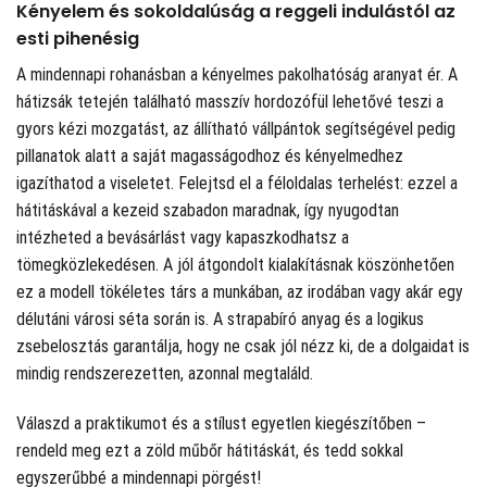
Kényelem és sokoldalúság a reggeli indulástól az
esti pihenésig
A mindennapi rohanásban a kényelmes pakolhatóság aranyat ér. A
hátizsák tetején található masszív hordozófül lehetővé teszi a
gyors kézi mozgatást, az állítható vállpántok segítségével pedig
pillanatok alatt a saját magasságodhoz és kényelmedhez
igazíthatod a viseletet. Felejtsd el a féloldalas terhelést: ezzel a
hátitáskával a kezeid szabadon maradnak, így nyugodtan
intézheted a bevásárlást vagy kapaszkodhatsz a
tömegközlekedésen. A jól átgondolt kialakításnak köszönhetően
ez a modell tökéletes társ a munkában, az irodában vagy akár egy
délutáni városi séta során is. A strapabíró anyag és a logikus
zsebelosztás garantálja, hogy ne csak jól nézz ki, de a dolgaidat is
mindig rendszerezetten, azonnal megtaláld.
Válaszd a praktikumot és a stílust egyetlen kiegészítőben –
rendeld meg ezt a zöld műbőr hátitáskát, és tedd sokkal
egyszerűbbé a mindennapi pörgést!