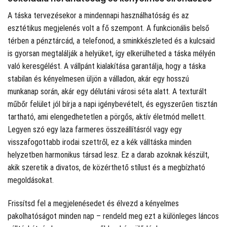
A táska tervezésekor a mindennapi használhatóság és az
esztétikus megjelenés volt a fő szempont. A funkcionális belső
térben a pénztárcád, a telefonod, a sminkkészleted és a kulcsaid
is gyorsan megtalálják a helyüket, így elkerülheted a táska mélyén
való keresgélést. A vállpánt kialakítása garantálja, hogy a táska
stabilan és kényelmesen üljön a válladon, akár egy hosszú
munkanap során, akár egy délutáni városi séta alatt. A texturált
műbőr felület jól bírja a napi igénybevételt, és egyszerűen tisztán
tartható, ami elengedhetetlen a pörgős, aktív életmód mellett.
Legyen szó egy laza farmeres összeállításról vagy egy
visszafogottabb irodai szettről, ez a kék válltáska minden
helyzetben harmonikus társad lesz. Ez a darab azoknak készült,
akik szeretik a divatos, de közérthető stílust és a megbízható
megoldásokat.
Frissítsd fel a megjelenésedet és élvezd a kényelmes
pakolhatóságot minden nap – rendeld meg ezt a különleges láncos