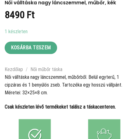
Női válltáska nagy láncszemmel, műbőr, kék
8490
Ft
1 készleten
KOSÁRBA TESZEM
Kezdőlap
/
Női műbőr táska
Női válltáska nagy láncszemmel, műbőrből. Belül egyterű, 1
cipzáras és 1 benyúlós zseb. Tartozéka egy hosszú vállpánt.
Méretei: 32×25×8 cm.
Csak készleten lévő termékeket találsz a táskacenteren.