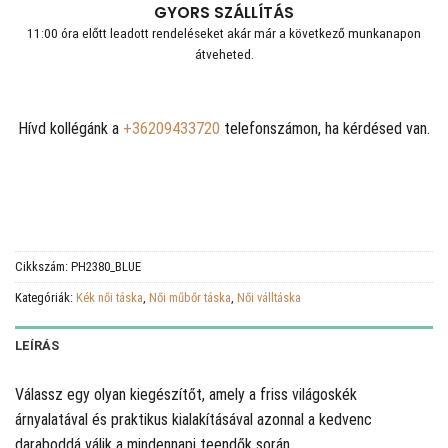
GYORS SZÁLLÍTÁS
11:00 óra előtt leadott rendeléseket akár már a következő munkanapon
átveheted.
Hívd kollégánk a
+36209433720
telefonszámon, ha kérdésed van.
Cikkszám:
PH2380_BLUE
Kategóriák:
Kék női táska
,
Női műbőr táska
,
Női válltáska
LEÍRÁS
Válassz egy olyan kiegészítőt, amely a friss világoskék
árnyalatával és praktikus kialakításával azonnal a kedvenc
daraboddá válik a mindennapi teendők során.