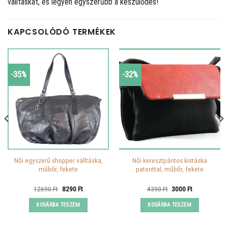
válltáskát, és legyen egyszerűbb a készülődés!
KAPCSOLÓDÓ TERMÉKEK
-35%
-32%
Női egyszerű shopper válltáska,
Női keresztpántos kistáska
műbőr, fekete
patenttal, műbőr, fekete
Original
Current
Original
Current
12690
Ft
8290
Ft
4390
Ft
3000
Ft
price
price
price
price
was:
is:
was:
is:
KOSÁRBA TESZEM
KOSÁRBA TESZEM
12690 Ft.
8290 Ft.
4390 Ft.
3000 Ft.