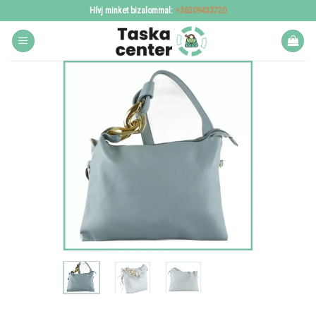
Skip
Hívj minket bizalommal:
+36209433720
to
content