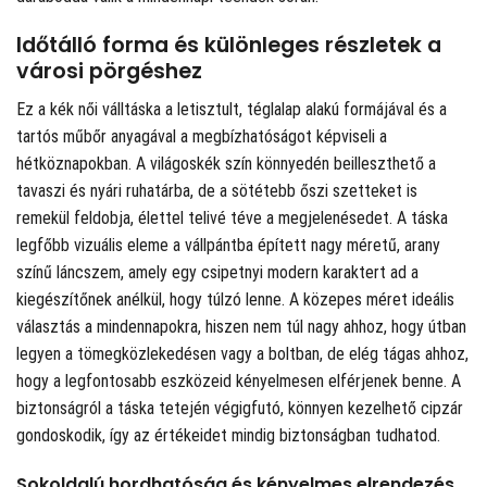
Időtálló forma és különleges részletek a
városi pörgéshez
Ez a kék női válltáska a letisztult, téglalap alakú formájával és a
tartós műbőr anyagával a megbízhatóságot képviseli a
hétköznapokban. A világoskék szín könnyedén beilleszthető a
tavaszi és nyári ruhatárba, de a sötétebb őszi szetteket is
remekül feldobja, élettel telivé téve a megjelenésedet. A táska
legfőbb vizuális eleme a vállpántba épített nagy méretű, arany
színű láncszem, amely egy csipetnyi modern karaktert ad a
kiegészítőnek anélkül, hogy túlzó lenne. A közepes méret ideális
választás a mindennapokra, hiszen nem túl nagy ahhoz, hogy útban
legyen a tömegközlekedésen vagy a boltban, de elég tágas ahhoz,
hogy a legfontosabb eszközeid kényelmesen elférjenek benne. A
biztonságról a táska tetején végigfutó, könnyen kezelhető cipzár
gondoskodik, így az értékeidet mindig biztonságban tudhatod.
Sokoldalú hordhatóság és kényelmes elrendezés