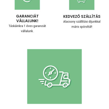
GARANCIÁT
KEDVEZŐ SZÁLLÍTÁS
VÁLLALUNK!
Alacsony szállítási díjunkkal
Táskáinkra 1 éves garanciát
máris spóroltál!
vállalunk.