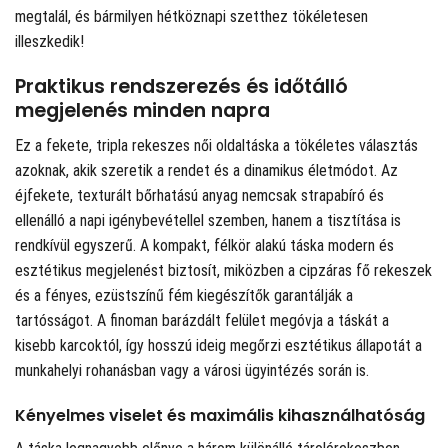
megtalál, és bármilyen hétköznapi szetthez tökéletesen
illeszkedik!
Praktikus rendszerezés és időtálló
megjelenés minden napra
Ez a fekete, tripla rekeszes női oldaltáska a tökéletes választás
azoknak, akik szeretik a rendet és a dinamikus életmódot. Az
éjfekete, texturált bőrhatású anyag nemcsak strapabíró és
ellenálló a napi igénybevétellel szemben, hanem a tisztítása is
rendkívül egyszerű. A kompakt, félkör alakú táska modern és
esztétikus megjelenést biztosít, miközben a cipzáras fő rekeszek
és a fényes, ezüstszínű fém kiegészítők garantálják a
tartósságot. A finoman barázdált felület megóvja a táskát a
kisebb karcoktól, így hosszú ideig megőrzi esztétikus állapotát a
munkahelyi rohanásban vagy a városi ügyintézés során is.
Kényelmes viselet és maximális kihasználhatóság