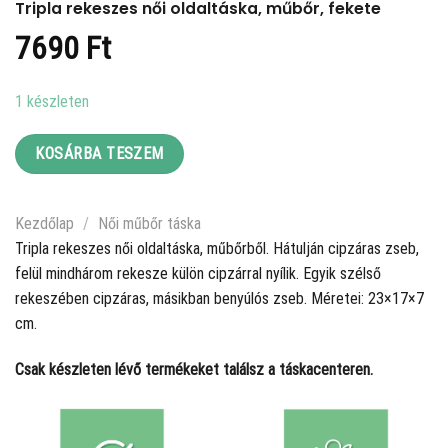
Tripla rekeszes női oldaltáska, műbőr, fekete
7690
Ft
1 készleten
KOSÁRBA TESZEM
Kezdőlap
/
Női műbőr táska
Tripla rekeszes női oldaltáska, műbőrből. Hátulján cipzáras zseb,
felül mindhárom rekesze külön cipzárral nyílik. Egyik szélső
rekeszében cipzáras, másikban benyúlós zseb. Méretei: 23×17×7
cm.
Csak készleten lévő termékeket találsz a táskacenteren.