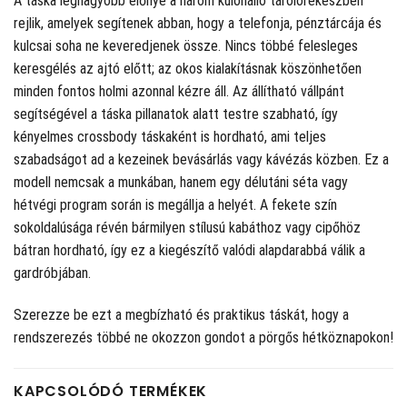
A táska legnagyobb előnye a három különálló tárolórekeszben
rejlik, amelyek segítenek abban, hogy a telefonja, pénztárcája és
kulcsai soha ne keveredjenek össze. Nincs többé felesleges
keresgélés az ajtó előtt; az okos kialakításnak köszönhetően
minden fontos holmi azonnal kézre áll. Az állítható vállpánt
segítségével a táska pillanatok alatt testre szabható, így
kényelmes crossbody táskaként is hordható, ami teljes
szabadságot ad a kezeinek bevásárlás vagy kávézás közben. Ez a
modell nemcsak a munkában, hanem egy délutáni séta vagy
hétvégi program során is megállja a helyét. A fekete szín
sokoldalúsága révén bármilyen stílusú kabáthoz vagy cipőhöz
bátran hordható, így ez a kiegészítő valódi alapdarabbá válik a
gardróbjában.
Szerezze be ezt a megbízható és praktikus táskát, hogy a
rendszerezés többé ne okozzon gondot a pörgős hétköznapokon!
KAPCSOLÓDÓ TERMÉKEK