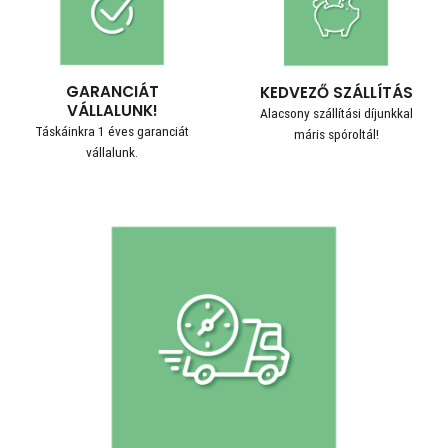
GARANCIÁT
KEDVEZŐ SZÁLLÍTÁS
VÁLLALUNK!
Alacsony szállítási díjunkkal
Táskáinkra 1 éves garanciát
máris spóroltál!
vállalunk.