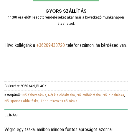
GYORS SZÁLLÍTÁS
11:00 óra előtt leadott rendeléseket akár már a következő munkanapon
átveheted.
Hívd kollégánk a
+36209433720
telefonszámon, ha kérdésed van.
Cikkszám:
9960-64N_BLACK
Kategóriák:
Női fekete táska
,
Női kis oldaltáska
,
Női műbőr táska
,
Női oldaltáska
,
Női sportos oldaltáska
,
Több rekeszes női táska
LEÍRÁS
Végre egy táska, amiben minden fontos apróságot azonnal