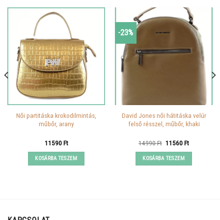
-23%
Női partitáska krokodilmintás,
David Jones női hátitáska velúr
műbőr, arany
felső résszel, műbőr, khaki
Original
Current
11590
Ft
14990
Ft
11560
Ft
price
price
was:
is:
KOSÁRBA TESZEM
KOSÁRBA TESZEM
14990 Ft.
11560 Ft.