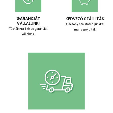
GARANCIÁT
KEDVEZŐ SZÁLLÍTÁS
VÁLLALUNK!
Alacsony szállítási díjunkkal
Táskáinkra 1 éves garanciát
máris spóroltál!
vállalunk.