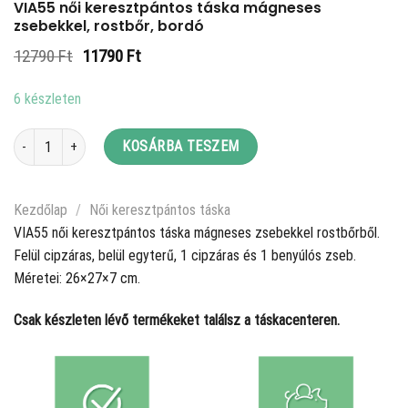
VIA55 női keresztpántos táska mágneses
zsebekkel, rostbőr, bordó
Original
Current
12790
Ft
11790
Ft
price
price
was:
is:
6 készleten
12790 Ft.
11790 Ft.
VIA55 női keresztpántos táska mágneses zsebekkel, rostbőr, bordó menny
KOSÁRBA TESZEM
Kezdőlap
/
Női keresztpántos táska
VIA55 női keresztpántos táska mágneses zsebekkel rostbőrből.
Felül cipzáras, belül egyterű, 1 cipzáras és 1 benyúlós zseb.
Méretei: 26×27×7 cm.
Csak készleten lévő termékeket találsz a táskacenteren.