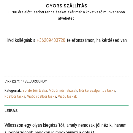
GYORS SZÁLLÍTÁS
11:00 óra előtt leadott rendeléseket akár már a következő munkanapon
átveheted.
Hívd kollégánk a
+36209433720
telefonszámon, ha kérdésed van.
Cikkszám:
1488_BURGUNDY
Kategóriák:
Bordó bőr táska
,
Műbőr női hátizsák
,
Női keresztpántos táska
,
Rostbőr táska
,
Via55 rostbőr táska
,
Via55 táskák
LEÍRÁS
Válasszon egy olyan kiegészítőt, amely nemcsak jól néz ki, hanem
a legpörgősebb napokon is megkönnyíti a dolgát.