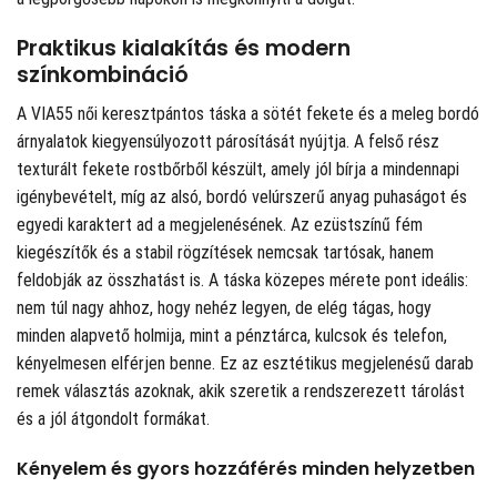
Praktikus kialakítás és modern
színkombináció
A VIA55 női keresztpántos táska a sötét fekete és a meleg bordó
árnyalatok kiegyensúlyozott párosítását nyújtja. A felső rész
texturált fekete rostbőrből készült, amely jól bírja a mindennapi
igénybevételt, míg az alsó, bordó velúrszerű anyag puhaságot és
egyedi karaktert ad a megjelenésének. Az ezüstszínű fém
kiegészítők és a stabil rögzítések nemcsak tartósak, hanem
feldobják az összhatást is. A táska közepes mérete pont ideális:
nem túl nagy ahhoz, hogy nehéz legyen, de elég tágas, hogy
minden alapvető holmija, mint a pénztárca, kulcsok és telefon,
kényelmesen elférjen benne. Ez az esztétikus megjelenésű darab
remek választás azoknak, akik szeretik a rendszerezett tárolást
és a jól átgondolt formákat.
Kényelem és gyors hozzáférés minden helyzetben