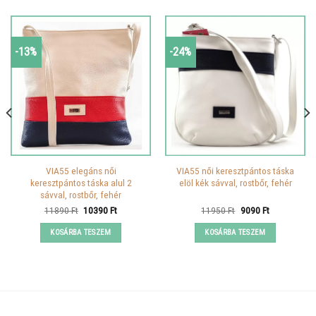
-13%
-24%
VIA55 elegáns női
VIA55 női keresztpántos táska
keresztpántos táska alul 2
elöl kék sávval, rostbőr, fehér
sávval, rostbőr, fehér
Original
Current
Original
Current
11890
Ft
10390
Ft
11950
Ft
9090
Ft
price
price
price
price
was:
is:
was:
is:
KOSÁRBA TESZEM
KOSÁRBA TESZEM
11890 Ft.
10390 Ft.
11950 Ft.
9090 Ft.