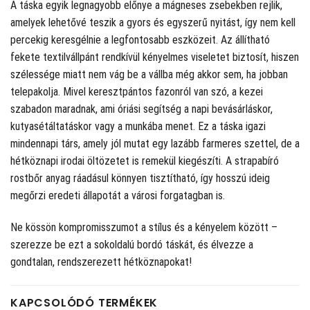
A táska egyik legnagyobb előnye a mágneses zsebekben rejlik,
amelyek lehetővé teszik a gyors és egyszerű nyitást, így nem kell
percekig keresgélnie a legfontosabb eszközeit. Az állítható
fekete textilvállpánt rendkívül kényelmes viseletet biztosít, hiszen
szélessége miatt nem vág be a vállba még akkor sem, ha jobban
telepakolja. Mivel keresztpántos fazonról van szó, a kezei
szabadon maradnak, ami óriási segítség a napi bevásárláskor,
kutyasétáltatáskor vagy a munkába menet. Ez a táska igazi
mindennapi társ, amely jól mutat egy lazább farmeres szettel, de a
hétköznapi irodai öltözetet is remekül kiegészíti. A strapabíró
rostbőr anyag ráadásul könnyen tisztítható, így hosszú ideig
megőrzi eredeti állapotát a városi forgatagban is.
Ne kössön kompromisszumot a stílus és a kényelem között –
szerezze be ezt a sokoldalú bordó táskát, és élvezze a
gondtalan, rendszerezett hétköznapokat!
KAPCSOLÓDÓ TERMÉKEK